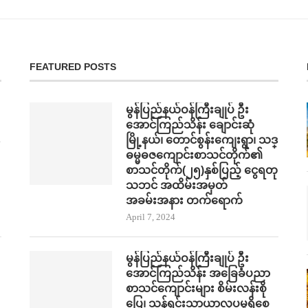
FEATURED POSTS
မွန်ပြည်နယ်ဝန်ကြီးချုပ် ဦး
အောင်ကြည်သိန်း ချောင်းဆုံ
မြို့နယ်၊ တောင်စွန်းကျေးရွာ၊ သဒ္
ဓမ္မဓဇကျောင်းစာသင်တိုက်၏
စာသင်တိုက်(၂၅)နှစ်ပြည့် ငွေရတု
သဘင် အထိမ်းအမှတ်
အခမ်းအနား တက်​ရောက်
April 7, 2024
မွန်ပြည်နယ်ဝန်ကြီးချုပ် ဦး
အောင်ကြည်သိန်း အ​ခြေခံပညာ
စာသင်​ကျောင်းများ စိမ်းလန်းစို​​
ပြေ​၊ သန့်ရှင်းသာယာလှ​ပ​မှုရှိ​စေ