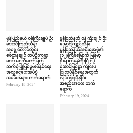
မွန်ပြည်နယ် ဝန်ကြီးချုပ် ဦး​
မွန်ပြည်နယ် ဝန်ကြီးချုပ် ဦး​
အောင်ကြည်သိန်း
အောင်ကြည်သိန်း
အရှေ့တောင်တိုင်း
မွန်ပြည်နယ်အစိုးရအဖွဲ့၏
စစ်ဌာနချုပ် တပ်ဦးကမ္ဘာ​
(၁၂)ကြိမ်မြောက် မြန်မာ့
အေး စေတီ​တော်မြတ်
ရိုးရာထမနဲထိုးပြိုင်ပွဲ
ဘက်စုံပြုပြင်မွမ်းမံနိုင်​ရေး
အောင်မြင်စွာ ကျင်းပ
အလှူ​ငွေ​ပေးအပ်ပွဲ
ပြုလုပ်နိုင်ရေးအတွက်
အခမ်းအနား တက်​ရောက်
လုပ်ငန်းညှိနှိုင်း
အစည်းအဝေး တက်​
February 19, 2024
ရောက်
February 19, 2024