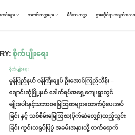
သတင်းများ
သတင်းကဏ္ဍများ
မီဒီယာ ကဏ္ဍ
ဌာနဆိုင်ရာ အချက်အလက်
RY:
စိုက်ပျိုးရေး
စိုက်ပျိုးရေး
မွန်ပြည်နယ် ဝန်ကြီးချုပ် ဦးအောင်ကြည်သိန်း –
ချောင်းဆုံမြို့နယ် ဒေါက်ရပ်အရှေ့ကျေးရွာတွင်
မျိုးစပါးနှင့်သဘာဝမြေဩဇာများထောက်ပံ့ပေးအပ်
ခြင်း နှင့် သစ်စိမ်းမြေဩဇာ(ပိုက်ဆံလျှော်)ထည့်သွင်း
ခြင်း ကွင်းသရုပ်ပြပွဲ အခမ်းအနားသို့ တက်ရောက်