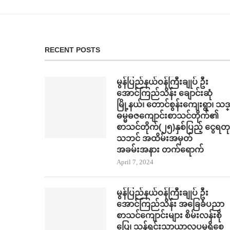
RECENT POSTS
မွန်ပြည်နယ်ဝန်ကြီးချုပ် ဦး
အောင်ကြည်သိန်း ချောင်းဆုံ
မြို့နယ်၊ တောင်စွန်းကျေးရွာ၊ သဒ္
ဓမ္မဓဇကျောင်းစာသင်တိုက်၏
စာသင်တိုက်(၂၅)နှစ်ပြည့် ငွေရတု
သဘင် အထိမ်းအမှတ်
အခမ်းအနား တက်​ရောက်
April 7, 2024
မွန်ပြည်နယ်ဝန်ကြီးချုပ် ဦး
အောင်ကြည်သိန်း အ​ခြေခံပညာ
စာသင်​ကျောင်းများ စိမ်းလန်းစို​​
ပြေ​၊ သန့်ရှင်းသာယာလှ​ပ​မှုရှိ​စေ