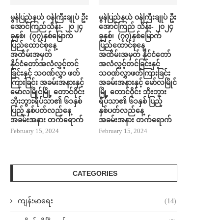
မွန်ပြည်နယ် ဝန်ကြီးချုပ် ဦး
မွန်ပြည်နယ် ဝန်ကြီးချုပ် ဦး
အောင်ကြည်သိန်း- ၂၀၂၄
အောင်ကြည် သိန်း- ၂၀၂၄
ခုနှစ်၊ (၇၇)နှစ်မြောက်
ခုနှစ်၊ (၇၇)နှစ်မြောက်
ပြည်ထောင်စုနေ့
ပြည်ထောင်စုနေ့
အထိမ်းအမှတ်
အထိမ်းအမှတ် နိုင်ငံတော်
နိုင်ငံတော်အလံလွှင့်တင်
အလံလွှင့်တင်ခြင်းနှင့်
ခြင်းနှင့် သဝဏ်လွှာ ဖတ်
သဝဏ်လွှာဖတ်ကြားခြင်း
ကြားခြင်း အခမ်းအနားနှင့်
အခမ်းအနားနှင့် မော်လမြိုင်
မော်လမြိုင်မြို့ တောင်ဝိုင်း
မြို့ တောင်ဝိုင်း ဘိုးဘွား
ဘိုးဘွားရိပ်သာ၏ ၆၁နှစ်
ရိပ်သာ၏ ၆၁နှစ် ပြည့်
ပြည့် နှစ်ပတ်လည်နေ့
နှစ်ပတ်လည်နေ့
အခမ်းအနား တက်ရောက်
အခမ်းအနား တက်ရောက်
February 15, 2024
February 15, 2024
CATEGORIES
ကျန်းမာရေး
(14)