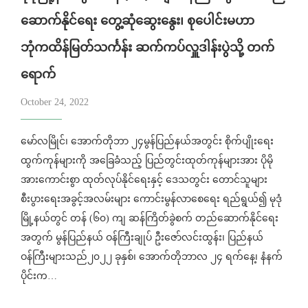
ဆောက်နိုင်​ရေး ​တွေ့ဆုံ​ဆွေး​နွေး၊ စု​ပေါင်းမဟာ
ဘုံကထိန်မြတ်သင်္ကန်း ဆက်ကပ်လှူဒါန်းပွဲသို့ တက်​
ရောက်
October 24, 2022
မော်လမြိုင်၊ ​အောက်တိုဘာ ၂၄မွန်ပြည်နယ်အတွင်း စိုက်ပျိုးရေး
ထွက်ကုန်များကို အခြေခံသည့် ပြည်တွင်းထုတ်ကုန်များအား ပိုမို
အား​ကောင်းစွာ ထုတ်လုပ်နိုင်​ရေးနှင့် ​ဒေသတွင်း ​တောင်သူများ
စီးပွား​ရေးအခွင့်အလမ်းများ ​ကောင်းမွန်လာစေ​ရေး ရည်ရွယ်၍ မုဒုံ
မြို့နယ်တွင် တန် (၆၀) ကျ ဆန်ကြိတ်ခွဲစက် ​တည်​ဆောက်နိုင်​ရေး ​
အတွက် မွန်ပြည်နယ် ဝန်ကြီးချုပ် ဦး​ဇော်လင်းထွန်း၊ ပြည်နယ်
ဝန်ကြီးများသည်၂၀၂၂ ခုနှစ်၊ ​အောက်တိုဘာလ ၂၄ ရက်​နေ့၊ နံနက်
ပိုင်းက…