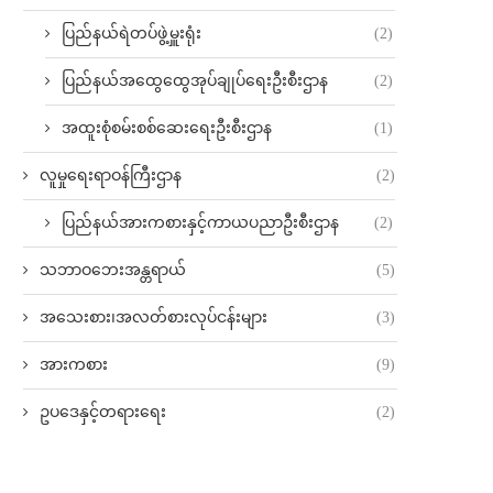
ပြည်နယ်ရဲတပ်ဖွဲ့မှူးရုံး
(2)
ပြည်နယ်အထွေထွေအုပ်ချုပ်ရေးဦးစီးဌာန
(2)
အထူးစုံစမ်းစစ်ဆေးရေးဦးစီးဌာန
(1)
လူမှုရေးရာဝန်ကြီးဌာန
(2)
ပြည်နယ်အားကစားနှင့်ကာယပညာဦးစီးဌာန
(2)
သဘာဝဘေးအန္တရာယ်
(5)
အသေးစား၊အလတ်စားလုပ်ငန်းများ
(3)
အားကစား
(9)
ဥပဒေနှင့်တရားရေး
(2)