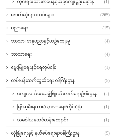
တိုင်းရင်းသားစာပေနှင့်ယဉ်ကျေးမှုဦးစီးဌာန
(1)
နောက်ဆုံးရသတင်းများ
(265)
ပညာရေး
(15)
ဘာသာ၊ အနုပညာနှင့်ယဉ်ကျေးမူ
(4)
ဘာသာရေး
(4)
မွေးမြူရေးနှင့်ရေလုပ်ငန်း
(1)
လမ်းပန်းဆက်သွယ်‌ရေး ဝန်ကြီးဌာန
(5)
ကျေးလက်ဒေသဖွံ့ဖြိုးတိုးတက်ရေးဦးစီးဌာန
(2)
မြန်မာ့မီးရထား(သွာလာရေး/တိုင်း)ရုံး
(1)
သမဝါယမသင်တန်းကျောင်း
(1)
လုံခြုံရေးနှင့် နယ်စပ်ရေးရာဝန်ကြီးဌာန
(5)