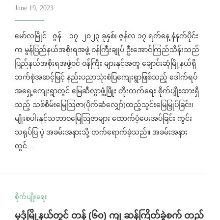
June 19, 2023
မော်လမြိုင် ဇွန် ၁၇ ၂၀၂၃ ခုနှစ်၊ ဇွန်လ ၁၇ ရက်နေ့ နံနက်ပိုင်း
က မွန်ပြည်နယ်အစိုးရအဖွဲ့ ဝန်ကြီးချုပ် ဦးအောင်ကြည်သိန်းသည်
ပြည်နယ်အစိုးရအဖွဲ့ဝင် ဝန်ကြီး များနှင့်အတူ ချောင်းဆုံမြို့နယ်ရှိ
ဘက်စုံအဆင့်မြင့် နည်းပညာသုံးစံပြကျေးရွာဖြစ်သည့် ဒေါက်ရပ်
အရှေ့ကျေးရွာတွင် မြေဆီလွှာဖွံ့ဖြိုး တိုးတက်ရေး စိုက်ပျိုးထားရှိ
သည့် သစ်စိမ်းမြေဩဇာ(ပိုက်ဆံလျှော်)ထည့်သွင်းမြေမြှုပ်ခြင်း၊
မျိုးစပါးနှင့်သဘာဝမြေဩဇာများ ထောက်ပံ့ပေးအပ်ခြင်း ကွင်း
သရုပ်ပြ ပွဲ အခမ်းအနားသို့ တက်ရောက်ခဲ့သည်။ အခမ်းအနား
တွင်…
စိုက်ပျိုးရေး
မုဒုံမြို့နယ်တွင် တန် (၆၀) ကျ ဆန်ကြိတ်ခွဲစက် ​တည်​