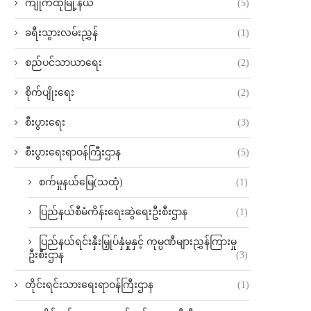
ကျိုက်ထိုမြို့နယ်
(5)
ခရီးသွားလမ်းညွှန်
(1)
စည်ပင်သာယာရေး
(2)
စိုက်ပျိုးရေး
(2)
စီးပွားရေး
(3)
စီးပွားရေးရာဝန်ကြီးဌာန
(5)
စက်မှုနယ်မြေ(သထုံ)
(1)
ပြည်နယ်စီမံကိန်းရေးဆွဲရေးဦးစီးဌာန
(1)
ပြည်နယ်ရင်းနှီးမြှုပ်နှံမှုနှင့် ကုမ္ပဏီများညွှန်ကြားမှု
ဦးစီးဌာန
(3)
တိုင်းရင်းသားရေးရာဝန်ကြီးဌာန
(1)