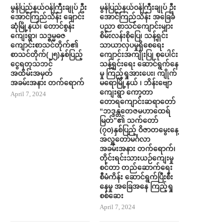
မွန်ပြည်နယ်ဝန်ကြီးချုပ် ဦး
မွန်ပြည်နယ်ဝန်ကြီးချုပ် ဦး
အောင်ကြည်သိန်း ချောင်း
အောင်ကြည်သိန်း အ​ခြေခံ
ဆုံမြို့နယ်၊ တောင်စွန်း
ပညာ စာသင်​ကျောင်းများ
ကျေးရွာ၊ သဒ္ဓမ္မဓဇ
စိမ်းလန်းစို​​ပြေ​၊ သန့်ရှင်း
ကျောင်းစာသင်တိုက်၏
သာယာလှ​ပ​မှုရှိ​စေရေး
စာသင်တိုက်(၂၅)နှစ်ပြည့်
ကျောင်းအကျိုးပြု စု​ပေါင်း
ငွေရတုသဘင်
သန့်ရှင်း​ရေး ​ဆောင်ရွက်နေ
အထိမ်းအမှတ်
မှု ကြည့်ရှုအား​ပေး၊ ကျိုက်
အခမ်းအနား တက်​ရောက်
မရောမြို့နယ် ၊ ဘိန်းဗျော
ကျေးရွာ ကော့တာ
April 7, 2024
တောရကျောင်းဆရာတော်
“ဘဒ္ဒန္တတေဇမဟာထေရ်
မြတ်”၏ သက်တော်
(၇ဝ)နှစ်ပြည့် ဝိဇာတမွေးနေ့
အလှူတော်မင်္ဂလာ
အခမ်းအနား တက်​ရောက်၊
တိုင်းရင်းသားယဉ်ကျေးမှု
စင်တာ တည်​ဆောက်​ရေး
စီမံကိန်း ​ဆောင်ရွက်ပြီးစီး​
နေမှု အ​ခြေအ​နေ ကြည့်ရှု
စစ်​ဆေး
April 7, 2024