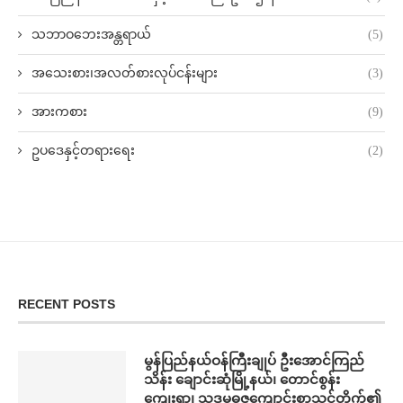
သဘာဝဘေးအန္တရာယ်
(5)
အသေးစား၊အလတ်စားလုပ်ငန်းများ
(3)
အားကစား
(9)
ဥပဒေနှင့်တရားရေး
(2)
RECENT POSTS
မွန်ပြည်နယ်ဝန်ကြီးချုပ် ဦးအောင်ကြည်
သိန်း ချောင်းဆုံမြို့နယ်၊ တောင်စွန်း
ကျေးရွာ၊ သဒ္ဓမ္မဓဇကျောင်းစာသင်တိုက်၏