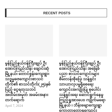
RECENT POSTS
မွန်ပြည်နယ်ဝန်ကြီးချုပ် ဦး
မွန်ပြည်နယ်ဝန်ကြီးချုပ် ဦး
အောင်ကြည်သိန်း ချောင်းဆုံ
အောင်ကြည်သိန်း အ​ခြေခံ
မြို့နယ်၊ တောင်စွန်းကျေးရွာ၊
ပညာ စာသင်​ကျောင်းများ
သဒ္ဓမ္မဓဇကျောင်းစာသင်
စိမ်းလန်းစို​​ပြေ​၊ သန့်ရှင်း
တိုက်၏ စာသင်တိုက်(၂၅)နှစ်
သာယာလှ​ပ​မှုရှိ​စေရေး
ပြည့် ငွေရတုသဘင်
ကျောင်းအကျိုးပြု စု​ပေါင်း
အထိမ်းအမှတ် အခမ်းအနား
သန့်ရှင်း​ရေး ​ဆောင်ရွက်နေမှု
တက်​ရောက်
ကြည့်ရှုအား​ပေး၊ ကျိုက်မရော
မြို့နယ် ၊ ဘိန်းဗျောကျေးရွာ
April 7, 2024
ကော့တာတောရကျောင်း