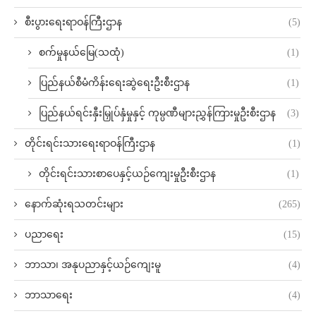
စီးပွားရေးရာဝန်ကြီးဌာန
(5)
စက်မှုနယ်မြေ(သထုံ)
(1)
ပြည်နယ်စီမံကိန်းရေးဆွဲရေးဦးစီးဌာန
(1)
ပြည်နယ်ရင်းနှီးမြှုပ်နှံမှုနှင့် ကုမ္ပဏီများညွှန်ကြားမှုဦးစီးဌာန
(3)
တိုင်းရင်းသားရေးရာဝန်ကြီးဌာန
(1)
တိုင်းရင်းသားစာပေနှင့်ယဉ်ကျေးမှုဦးစီးဌာန
(1)
နောက်ဆုံးရသတင်းများ
(265)
ပညာရေး
(15)
ဘာသာ၊ အနုပညာနှင့်ယဉ်ကျေးမူ
(4)
ဘာသာရေး
(4)