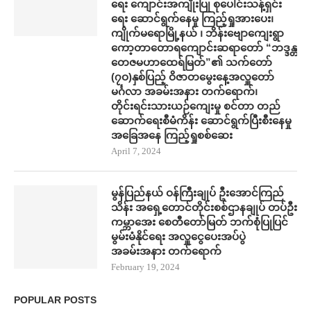
ရေး ကျောင်းအကျိုးပြု စု​ပေါင်းသန့်ရှင်း​
ရေး ​ဆောင်ရွက်နေမှု ကြည့်ရှုအား​ပေး၊
ကျိုက်မရောမြို့နယ် ၊ ဘိန်းဗျောကျေးရွာ
ကော့တာတောရကျောင်းဆရာတော် “ဘဒ္ဒန္တ
တေဇမဟာထေရ်မြတ်”၏ သက်တော်
(၇ဝ)နှစ်ပြည့် ဝိဇာတမွေးနေ့အလှူတော်
မင်္ဂလာ အခမ်းအနား တက်​ရောက်၊
တိုင်းရင်းသားယဉ်ကျေးမှု စင်တာ တည်​
ဆောက်​ရေးစီမံကိန်း ​ဆောင်ရွက်ပြီးစီး​နေမှု
အ​ခြေအ​နေ ကြည့်ရှုစစ်​ဆေး
April 7, 2024
မွန်ပြည်နယ် ဝန်ကြီးချုပ် ဦး​အောင်ကြည်
သိန်း အရှေ့တောင်တိုင်းစစ်ဌာနချုပ် တပ်ဦး
ကမ္ဘာ​အေး စေတီ​တော်မြတ် ဘက်စုံပြုပြင်
မွမ်းမံနိုင်​ရေး အလှူ​ငွေ​ပေးအပ်ပွဲ
အခမ်းအနား တက်​ရောက်
February 19, 2024
POPULAR POSTS