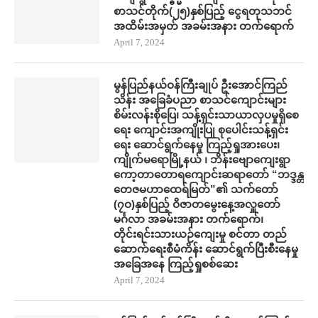
စာသင်တိုက်(၂၅)နှစ်ပြည့် ငွေရတုသဘင်
အထိမ်းအမှတ် အခမ်းအနား တက်​ရောက်
April 7, 2024
မွန်ပြည်နယ်ဝန်ကြီးချုပ် ဦးအောင်ကြည်
သိန်း အ​ခြေခံပညာ စာသင်​ကျောင်းများ
စိမ်းလန်းစို​​ပြေ​၊ သန့်ရှင်းသာယာလှ​ပ​မှုရှိ​စေ
ရေး ကျောင်းအကျိုးပြု စု​ပေါင်းသန့်ရှင်း​
ရေး ​ဆောင်ရွက်နေမှု ကြည့်ရှုအား​ပေး၊
ကျိုက်မရောမြို့နယ် ၊ ဘိန်းဗျောကျေးရွာ
ကော့တာတောရကျောင်းဆရာတော် “ဘဒ္ဒန္တ
တေဇမဟာထေရ်မြတ်”၏ သက်တော်
(၇ဝ)နှစ်ပြည့် ဝိဇာတမွေးနေ့အလှူတော်
မင်္ဂလာ အခမ်းအနား တက်​ရောက်၊
တိုင်းရင်းသားယဉ်ကျေးမှု စင်တာ တည်​
ဆောက်​ရေးစီမံကိန်း ​ဆောင်ရွက်ပြီးစီး​နေမှု
အ​ခြေအ​နေ ကြည့်ရှုစစ်​ဆေး
April 7, 2024