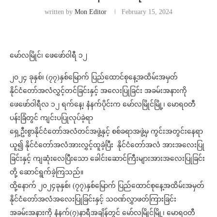
written by
Mon Editor
February 15, 2024
မော်လမြိုင်၊ ဖေဖော်ဝါရီ ၁၂
၂၀၂၄ ခုနှစ်၊ (၇၇)နှစ်မြောက် ပြည်ထောင်စုနေ့အထိမ်းအမှတ်
နိုင်ငံတော်အလံလွှင့်တင်ခြင်းနှင့် အလေးပြုခြင်း အခမ်းအနားကို
ဖေဖော်ဝါရီလ ၁၂ ရက်နေ့၊ နံနက်ပိုင်းက မော်လမြိုင်မြို့၊ မောရဝတီ
ပန်းခြံတွင် ကျင်းပပြုလုပ်ခဲ့ရာ
ရှေ့ဦးစွာနိုင်ငံတော်အလံတင်အဖွဲ့နှင့် စစ်ခရာအဖွဲ့မှ ကွင်းအတွင်းနေရာ
ယူ၍ နိုင်ငံတော်အလံအားလွှင့်ထူခဲ့ပြီး နိုင်ငံတော်အလံ အားအလေးပြု
ခြင်းနှင့် ကျဆုံးလေပြီးသော ခေါင်းဆောင်ကြီးများအားအလေးပြုခြင်း
တို့ ဆောင်ရွက်ခဲ့ကြသည်။
ထို့နောက် ၂၀၂၄ခုနှစ်၊ (၇၇)နှစ်မြောက် ပြည်ထောင်စုနေ့အထိမ်းအမှတ်
နိုင်ငံတော်အလံအလေးပြုခြင်းနှင့် သဝဏ်လွှာဖတ်ကြားခြင်း
အခမ်းအနားကို နံနက်(၇)နာရီအချိန်တွင် မော်လမြိုင်မြို့၊ မောရဝတီ