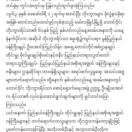
တပ်ခွဲမှ ကွင်းအတွင်းမှ ပြန်လည်ထွက်ခွာခဲ့ကြသည်။
၁၉၆၃ ခုနှစ် ဖေဖော်ဝါရီ ၁၂ ရက်မှ စတင်ပြီး ဘိုးဘွားများ ခိုလှုံနားခိုရာ
အဖြစ် စတင်တည်ထောင်ဖွင့်လှစ်ခဲ့သည့် မော်လမြိုင်မြို့ရှိ တောင်ဝိုင်း
ဘိုးဘွားရိပ်သာ၏ ၆၁နှစ် ပြည့် နှစ်ပတ်လည်နေ့အခမ်းအနားကို ယနေ့
နံနက်ပိုင်းက အဆိုပါ ဘိုးဘွားရိပ်သာ ဓမ္မာရုံ၌ကျင်းပရာ၊ မွန်ပြည်နယ်
ဝန်ကြီးချုပ် ဦးအောင်ကြည်သိန်း၊ အရှေ့တောင်တိုင်းစစ်ဌာနချုပ်
တိုင်းမှူး ဗိုလ်မှူးချုပ်စိုးမင်းနှင့်ဇနီး၊ ပြည်နယ်တရားလွှတ်တော်
တရားသူကြီးချုပ်၊ ပြည်နယ်ပြည်နယ်အစိုးရအဖွဲ့ဝင် ဝန်ကြီးများနှင့်
ဇနီးများ၊ ဌာနဆိုင်ရာ တာဝန်ရှိသူများ၊ အရပ်ဖက်လူမှုရေး အသင်းအဖွဲ့
များတက်ရောက်သည်။ ထို့နောက် နှစ်ပတ်လည်နေ့ အခမ်းအနားတွင်
တောင်ဝိုင်း ဘိုးဘွားရိပ်သာ စောင့်ရှောက်ရေးအဖွဲ့ ဥက္ကဋ္ဌ ဦးမျိုးအောင်
က ရိပ်သာ၏ လုပ်ငန်းဆောင်ရွက်ချက်များကို ရှင်းလင်းပြော
ကြားသည်။
ယင်းနောက် ပြည်နယ်ဝန်ကြီးချုပ်၊ တိုင်းမှူးနှင့် ပြည်နယ်အစိုးရအဖွဲ့ဝင်
ဝန်ကြီးများနှင့် တက်ရောက်လာသူများက ဘိုးဘွားကန်တော့ချိုးဖြင့်
ပူဇော်ကန်တော့ခဲ့ကြပြီး အဘိုးတစ်ဦးနှင့် အဘွားတစ်ဦးတို့က