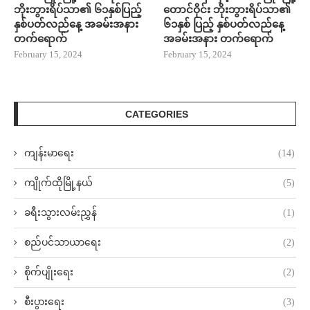
ဘိုးဘွားရိပ်သာ၏ ၆၁နှစ်ပြည့်
တောင်ဝိုင်း ဘိုးဘွားရိပ်သာ၏
နှစ်ပတ်လည်နေ့ အခမ်းအနား
၆၁နှစ် ပြည့် နှစ်ပတ်လည်နေ့
တက်ရောက်
အခမ်းအနား တက်ရောက်
February 15, 2024
February 15, 2024
CATEGORIES
ကျန်းမာရေး
(14)
ကျိုက်ထိုမြို့နယ်
(5)
ခရီးသွားလမ်းညွှန်
(1)
စည်ပင်သာယာရေး
(2)
စိုက်ပျိုးရေး
(2)
စီးပွားရေး
(3)