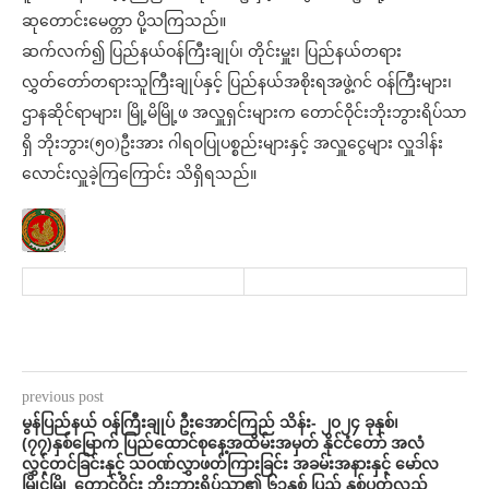
ဆုတောင်းမေတ္တာ ပို့သကြသည်။
ဆက်လက်၍ ပြည်နယ်ဝန်ကြီးချုပ်၊ တိုင်းမှူး၊ ပြည်နယ်တရား
လွှတ်တော်တရားသူကြီးချုပ်နှင့် ပြည်နယ်အစိုးရအဖွဲ့ဂင် ဝန်ကြီးများ၊
ဌာနဆိုင်ရာများ၊ မြို့မိမြို့ဖ အလှူရှင်းများက တောင်ဝိုင်းဘိုးဘွားရိပ်သာ
ရှိ ဘိုးဘွား(၅၀)ဦးအား ဂါရ၀ပြုပစ္စည်းများနှင့် အလှူငွေများ လှူဒါန်း
လောင်းလှူခဲ့ကြကြောင်း သိရှိရသည်။
previous post
မွန်ပြည်နယ် ဝန်ကြီးချုပ် ဦးအောင်ကြည် သိန်း- ၂၀၂၄ ခုနှစ်၊
(၇၇)နှစ်မြောက် ပြည်ထောင်စုနေ့အထိမ်းအမှတ် နိုင်ငံတော် အလံ
လွှင့်တင်ခြင်းနှင့် သဝဏ်လွှာဖတ်ကြားခြင်း အခမ်းအနားနှင့် မော်လ
မြိုင်မြို့ တောင်ဝိုင်း ဘိုးဘွားရိပ်သာ၏ ၆၁နှစ် ပြည့် နှစ်ပတ်လည်