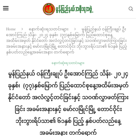
Home
နောက်ဆုံးရသတင်းများ
မွန်ပြည်နယ် ဝန်ကြီးချုပ် ဦး
အောင်ကြည် သိန်း- ၂၀၂၄ ခုနှစ်၊ (၇၇)နှစ်မြောက် ပြည်ထောင်စုနေ့
အထိမ်းအမှတ် နိုင်ငံတော် အလံလွှင့်တင်ခြင်းနှင့် သဝဏ်လွှာဖတ်ကြားခြင်း
အခမ်းအနားနှင့် မော်လမြိုင်မြို့ တောင်ဝိုင်း ဘိုးဘွားရိပ်သာ၏ ၆၁နှစ် ပြည့်
နှစ်ပတ်လည်နေ့အခမ်းအနား တက်ရောက်
နောက်ဆုံးရသတင်းများ
မွန်ပြည်နယ် ဝန်ကြီးချုပ် ဦးအောင်ကြည် သိန်း- ၂၀၂၄
ခုနှစ်၊ (၇၇)နှစ်မြောက် ပြည်ထောင်စုနေ့အထိမ်းအမှတ်
နိုင်ငံတော် အလံလွှင့်တင်ခြင်းနှင့် သဝဏ်လွှာဖတ်ကြား
ခြင်း အခမ်းအနားနှင့် မော်လမြိုင်မြို့ တောင်ဝိုင်း
ဘိုးဘွားရိပ်သာ၏ ၆၁နှစ် ပြည့် နှစ်ပတ်လည်နေ့
အခမ်းအနား တက်ရောက်