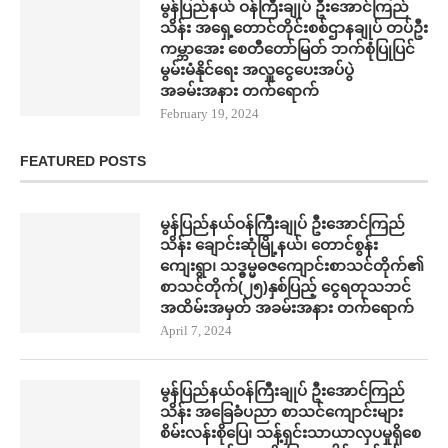
မွန်ပြည်နယ် ဝန်ကြီးချုပ် ဦး​အောင်ကြည်
သိန်း အရှေ့တောင်တိုင်းစစ်ဌာနချုပ် တပ်ဦး
ကမ္ဘာ​အေး စေတီ​တော်မြတ် ဘက်စုံပြုပြင်
မွမ်းမံနိုင်​ရေး အလှူ​ငွေ​ပေးအပ်ပွဲ
အခမ်းအနား တက်​ရောက်
February 19, 2024
FEATURED POSTS
မွန်ပြည်နယ်ဝန်ကြီးချုပ် ဦးအောင်ကြည်
သိန်း ချောင်းဆုံမြို့နယ်၊ တောင်စွန်း
ကျေးရွာ၊ သဒ္ဓမ္မဓဇကျောင်းစာသင်တိုက်၏
စာသင်တိုက်(၂၅)နှစ်ပြည့် ငွေရတုသဘင်
အထိမ်းအမှတ် အခမ်းအနား တက်​ရောက်
April 7, 2024
မွန်ပြည်နယ်ဝန်ကြီးချုပ် ဦးအောင်ကြည်
သိန်း အ​ခြေခံပညာ စာသင်​ကျောင်းများ
စိမ်းလန်းစို​​ပြေ​၊ သန့်ရှင်းသာယာလှ​ပ​မှုရှိ​စေ