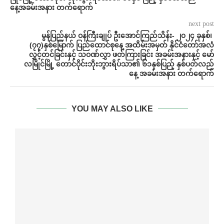
နေ့အခမ်းအနား တက်ရောက်
next post
မွန်ပြည်နယ် ဝန်ကြီးချုပ် ဦးအောင်ကြည်သိန်း- ၂၀၂၄ ခုနှစ်၊
(၇၇)နှစ်မြောက် ပြည်ထောင်စုနေ့ အထိမ်းအမှတ် နိုင်ငံတော်အလံ
လွှင့်တင်ခြင်းနှင့် သဝဏ်လွှာ ဖတ်ကြားခြင်း အခမ်းအနားနှင့် မော်
လမြိုင်မြို့ တောင်ဝိုင်းဘိုးဘွားရိပ်သာ၏ ၆၁နှစ်ပြည့် နှစ်ပတ်လည်
နေ့ အခမ်းအနား တက်ရောက်
YOU MAY ALSO LIKE