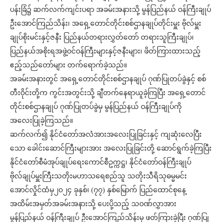
ပန်းခြံ၌ ဆက်လက်ကျင်းပရာ အခမ်းအနားသို့ မွန်ပြည်နယ် ဝန်ကြီးချုပ်
ဦးအောင်ကြည်သိန်း၊ အရှေ့တောင်တိုင်းစစ်ဌာနချုပ်တိုင်းမှူး ဗိုလ်မှူး
ချုပ်စိုးမင်းနှင့်ဇနီး ပြည်နယ်တရားလွှတ်တော် တရားသူကြီးချုပ်၊
ပြည်နယ်အစိုးရအဖွဲ့ဝင်ဝန်ကြီးများနှင့်ဇနီးများ၊ ဖိတ်ကြားထားသည့်
ဧည့်သည်တော်များ တက်ရောက်ခဲ့သည်။
အခမ်းအနားတွင် အရှေ့တောင်တိုင်းစစ်ဌာနချုပ် ဂုဏ်ပြုတပ်ခွဲနှင့် စစ်
တီးဝိုင်းတို့က ကွင်းအတွင်းသို့ ချီတက်နေရာယူခဲ့ကြပြီး အရှေ့တောင်
တိုင်းစစ်ဌာနချုပ် ဂုဏ်ပြုတပ်ခွဲမှ မွန်ပြည်နယ် ဝန်ကြီးချုပ်ကို
အလေးပြုခဲ့ကြသည်။
ဆက်လက်၍ နိုင်ငံတော်အလံအားအလေးပြုခြင်းနှင့် ကျဆုံးလေပြီး
သော ခေါင်းဆောင်ကြီးများအား အလေးပြုခြင်းတို့ ဆောင်ရွက်ခဲ့ကြပြီး
နိုင်ငံတော်စီမံအုပ်ချုပ်ရေးကောင်စီဥက္ကဋ္ဌ၊ နိုင်ငံတော်ဝန်ကြီးချုပ်
ဗိုလ်ချုပ်မှူးကြီးသတိုးမဟာသရေစည်သူ သတိုးသီရိသုဓမ္မမင်း
အောင်လှိုင်ထံမှ၂၀၂၄ ခုနှစ်၊ (၇၇) နှစ်မြောက် ပြည်ထောင်စုနေ့
အထိမ်းအမှတ်အခမ်းအနားသို့ ပေးပို့သည့် သဝဏ်လွှာအား
မွန်ပြည်နယ် ဝန်ကြီးချုပ် ဦးအောင်ကြည်သိန်းမှ ဖတ်ကြားခဲ့ပြီး ဂုဏ်ပြု