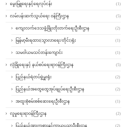
မွေးမြူရေးနှင့်ရေလုပ်ငန်း
(1)
လမ်းပန်းဆက်သွယ်‌ရေး ဝန်ကြီးဌာန
(5)
ကျေးလက်ဒေသဖွံ့ဖြိုးတိုးတက်ရေးဦးစီးဌာန
(2)
မြန်မာ့မီးရထား(သွာလာရေး/တိုင်း)ရုံး
(1)
သမဝါယမသင်တန်းကျောင်း
(1)
လုံခြုံရေးနှင့် နယ်စပ်ရေးရာဝန်ကြီးဌာန
(5)
ပြည်နယ်ရဲတပ်ဖွဲ့မှူးရုံး
(2)
ပြည်နယ်အထွေထွေအုပ်ချုပ်ရေးဦးစီးဌာန
(2)
အထူးစုံစမ်းစစ်ဆေးရေးဦးစီးဌာန
(1)
လူမှုရေးရာဝန်ကြီးဌာန
(2)
ပြည်နယ်အားကစားနှင့်ကာယပညာဦးစီးဌာန
(2)