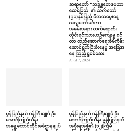
ဆရာတော် “ဘဒ္ဒန္တတေဇမဟာ
ထေရ်မြတ်”၏ သက်တော်
(၇ဝ)နှစ်ပြည့် ဝိဇာတမွေးနေ့
အလှူတော်မင်္ဂလာ
အခမ်းအနား တက်​ရောက်၊
တိုင်းရင်းသားယဉ်ကျေးမှု စင်
တာ တည်​ဆောက်​ရေးစီမံကိန်း ​
ဆောင်ရွက်ပြီးစီး​နေမှု အ​ခြေအ​
နေ ကြည့်ရှုစစ်​ဆေး
April 7, 2024
မွန်ပြည်နယ် ဝန်ကြီးချုပ် ဦး​
မွန်ပြည်နယ် ဝန်ကြီးချုပ် ဦး​
အောင်ကြည်သိန်း
အောင်ကြည်သိန်း မွန်ပြည်နယ်
အရှေ့တောင်တိုင်းစစ်ဌာနချုပ်
အစိုးရအဖွဲ့၏ (၁၂)ကြိမ်