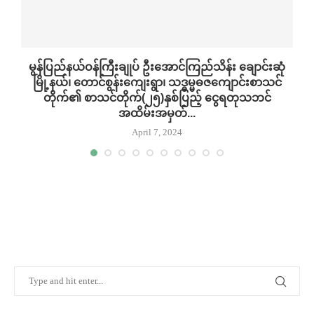
်
မွန်ပြည်နယ်ဝန်ကြီးချုပ် ဦးအောင်ကြည်သိန်း ချောင်းဆုံ
း
မြို့နယ်၊ တောင်စွန်းကျေးရွာ၊ သဒ္ဓမ္မဓဇကျောင်းစာသင်
ပ
တိုက်၏ စာသင်တိုက်(၂၅)နှစ်ပြည့် ငွေရတုသဘင်
အထိမ်းအမှတ်...
April 7, 2024