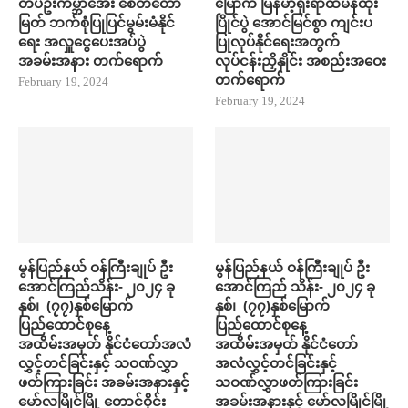
တပ်ဦးကမ္ဘာ​အေး စေတီ​တော်
မြောက် မြန်မာ့ရိုးရာထမနဲထိုး
မြတ် ဘက်စုံပြုပြင်မွမ်းမံနိုင်​
ပြိုင်ပွဲ အောင်မြင်စွာ ကျင်းပ
ရေး အလှူ​ငွေ​ပေးအပ်ပွဲ
ပြုလုပ်နိုင်ရေးအတွက်
အခမ်းအနား တက်​ရောက်
လုပ်ငန်းညှိနှိုင်း အစည်းအဝေး
တက်​ရောက်
February 19, 2024
February 19, 2024
မွန်ပြည်နယ် ဝန်ကြီးချုပ် ဦး
မွန်ပြည်နယ် ဝန်ကြီးချုပ် ဦး
အောင်ကြည်သိန်း- ၂၀၂၄ ခု
အောင်ကြည် သိန်း- ၂၀၂၄ ခု
နှစ်၊ (၇၇)နှစ်မြောက်
နှစ်၊ (၇၇)နှစ်မြောက်
ပြည်ထောင်စုနေ့
ပြည်ထောင်စုနေ့
အထိမ်းအမှတ် နိုင်ငံတော်အလံ
အထိမ်းအမှတ် နိုင်ငံတော်
လွှင့်တင်ခြင်းနှင့် သဝဏ်လွှာ
အလံလွှင့်တင်ခြင်းနှင့်
ဖတ်ကြားခြင်း အခမ်းအနားနှင့်
သဝဏ်လွှာဖတ်ကြားခြင်း
မော်လမြိုင်မြို့ တောင်ဝိုင်း
အခမ်းအနားနှင့် မော်လမြိုင်မြို့