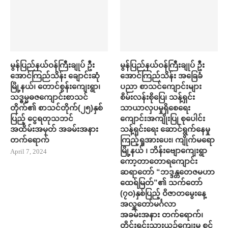
မွန်ပြည်နယ်ဝန်ကြီးချုပ် ဦး
မွန်ပြည်နယ်ဝန်ကြီးချုပ် ဦး
အောင်ကြည်သိန်း ချောင်းဆုံ
အောင်ကြည်သိန်း အ​ခြေခံ
မြို့နယ်၊ တောင်စွန်းကျေးရွာ၊
ပညာ စာသင်​ကျောင်းများ
သဒ္ဓမ္မဓဇကျောင်းစာသင်
စိမ်းလန်းစို​​ပြေ​၊ သန့်ရှင်း
တိုက်၏ စာသင်တိုက်(၂၅)နှစ်
သာယာလှ​ပ​မှုရှိ​စေရေး
ပြည့် ငွေရတုသဘင်
ကျောင်းအကျိုးပြု စု​ပေါင်း
အထိမ်းအမှတ် အခမ်းအနား
သန့်ရှင်း​ရေး ​ဆောင်ရွက်နေမှု
တက်​ရောက်
ကြည့်ရှုအား​ပေး၊ ကျိုက်မရော
မြို့နယ် ၊ ဘိန်းဗျောကျေးရွာ
April 7, 2024
ကော့တာတောရကျောင်း
ဆရာတော် “ဘဒ္ဒန္တတေဇမဟာ
ထေရ်မြတ်”၏ သက်တော်
(၇ဝ)နှစ်ပြည့် ဝိဇာတမွေးနေ့
အလှူတော်မင်္ဂလာ
အခမ်းအနား တက်​ရောက်၊
တိုင်းရင်းသားယဉ်ကျေးမှု စင်