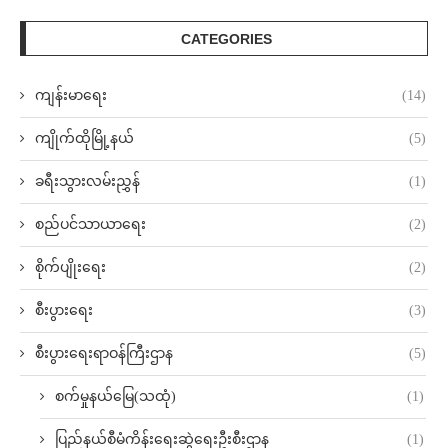
CATEGORIES
ကျန်းမာရေး
(14)
ကျိုက်ထိုမြို့နယ်
(5)
ခရီးသွားလမ်းညွှန်
(1)
စည်ပင်သာယာရေး
(2)
စိုက်ပျိုးရေး
(2)
စီးပွားရေး
(3)
စီးပွားရေးရာဝန်ကြီးဌာန
(5)
စက်မှုနယ်မြေ(သထုံ)
(1)
ပြည်နယ်စီမံကိန်းရေးဆွဲရေးဦးစီးဌာန
(1)