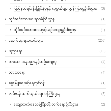
ပြည်နယ်ရင်းနှီးမြှုပ်နှံမှုနှင့် ကုမ္ပဏီများညွှန်ကြားမှုဦးစီးဌာန
(3)
တိုင်းရင်းသားရေးရာဝန်ကြီးဌာန
(1)
တိုင်းရင်းသားစာပေနှင့်ယဉ်ကျေးမှုဦးစီးဌာန
(1)
နောက်ဆုံးရသတင်းများ
(265)
ပညာရေး
(15)
ဘာသာ၊ အနုပညာနှင့်ယဉ်ကျေးမူ
(4)
ဘာသာရေး
(4)
မွေးမြူရေးနှင့်ရေလုပ်ငန်း
(1)
လမ်းပန်းဆက်သွယ်‌ရေး ဝန်ကြီးဌာန
(5)
ကျေးလက်ဒေသဖွံ့ဖြိုးတိုးတက်ရေးဦးစီးဌာန
(2)