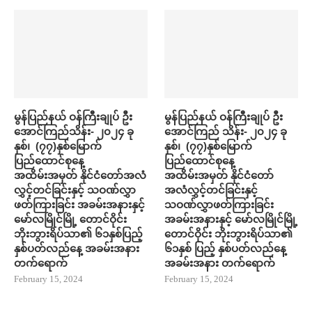
မွန်ပြည်နယ် ဝန်ကြီးချုပ် ဦး
မွန်ပြည်နယ် ဝန်ကြီးချုပ် ဦး
အောင်ကြည်သိန်း- ၂၀၂၄ ခု
အောင်ကြည် သိန်း- ၂၀၂၄ ခု
နှစ်၊ (၇၇)နှစ်မြောက်
နှစ်၊ (၇၇)နှစ်မြောက်
ပြည်ထောင်စုနေ့
ပြည်ထောင်စုနေ့
အထိမ်းအမှတ် နိုင်ငံတော်အလံ
အထိမ်းအမှတ် နိုင်ငံတော်
လွှင့်တင်ခြင်းနှင့် သဝဏ်လွှာ
အလံလွှင့်တင်ခြင်းနှင့်
ဖတ်ကြားခြင်း အခမ်းအနားနှင့်
သဝဏ်လွှာဖတ်ကြားခြင်း
မော်လမြိုင်မြို့ တောင်ဝိုင်း
အခမ်းအနားနှင့် မော်လမြိုင်မြို့
ဘိုးဘွားရိပ်သာ၏ ၆၁နှစ်ပြည့်
တောင်ဝိုင်း ဘိုးဘွားရိပ်သာ၏
နှစ်ပတ်လည်နေ့ အခမ်းအနား
၆၁နှစ် ပြည့် နှစ်ပတ်လည်နေ့
တက်ရောက်
အခမ်းအနား တက်ရောက်
February 15, 2024
February 15, 2024