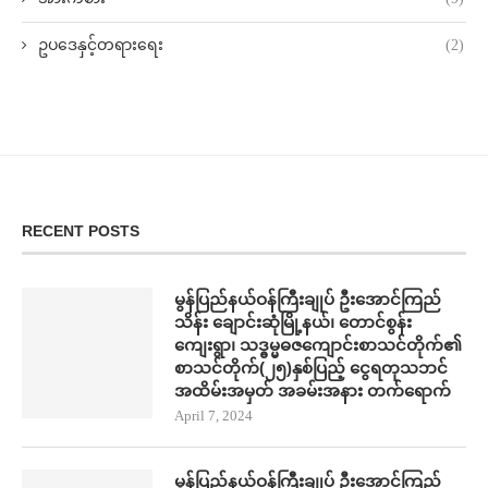
ဥပဒေနှင့်တရားရေး
(2)
RECENT POSTS
မွန်ပြည်နယ်ဝန်ကြီးချုပ် ဦးအောင်ကြည်
သိန်း ချောင်းဆုံမြို့နယ်၊ တောင်စွန်း
ကျေးရွာ၊ သဒ္ဓမ္မဓဇကျောင်းစာသင်တိုက်၏
စာသင်တိုက်(၂၅)နှစ်ပြည့် ငွေရတုသဘင်
အထိမ်းအမှတ် အခမ်းအနား တက်​ရောက်
April 7, 2024
မွန်ပြည်နယ်ဝန်ကြီးချုပ် ဦးအောင်ကြည်