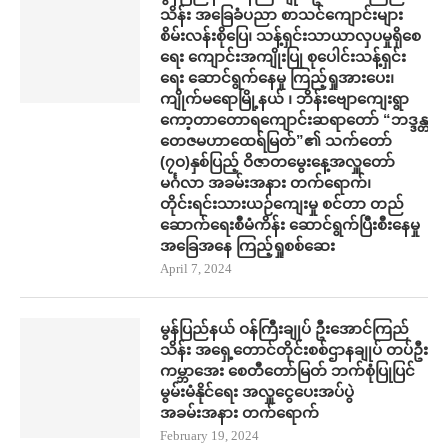
သိန်း အ​ခြေခံပညာ စာသင်​ကျောင်းများ
စိမ်းလန်းစို​​ပြေ​၊ သန့်ရှင်းသာယာလှ​ပ​မှုရှိ​စေ
ရေး ကျောင်းအကျိုးပြု စု​ပေါင်းသန့်ရှင်း​
ရေး ​ဆောင်ရွက်နေမှု ကြည့်ရှုအား​ပေး၊
ကျိုက်မရောမြို့နယ် ၊ ဘိန်းဗျောကျေးရွာ
ကော့တာတောရကျောင်းဆရာတော် “ဘဒ္ဒန္တ
တေဇမဟာထေရ်မြတ်”၏ သက်တော်
(၇ဝ)နှစ်ပြည့် ဝိဇာတမွေးနေ့အလှူတော်
မင်္ဂလာ အခမ်းအနား တက်​ရောက်၊
တိုင်းရင်းသားယဉ်ကျေးမှု စင်တာ တည်​
ဆောက်​ရေးစီမံကိန်း ​ဆောင်ရွက်ပြီးစီး​နေမှု
အ​ခြေအ​နေ ကြည့်ရှုစစ်​ဆေး
April 7, 2024
မွန်ပြည်နယ် ဝန်ကြီးချုပ် ဦး​အောင်ကြည်
သိန်း အရှေ့တောင်တိုင်းစစ်ဌာနချုပ် တပ်ဦး
ကမ္ဘာ​အေး စေတီ​တော်မြတ် ဘက်စုံပြုပြင်
မွမ်းမံနိုင်​ရေး အလှူ​ငွေ​ပေးအပ်ပွဲ
အခမ်းအနား တက်​ရောက်
February 19, 2024