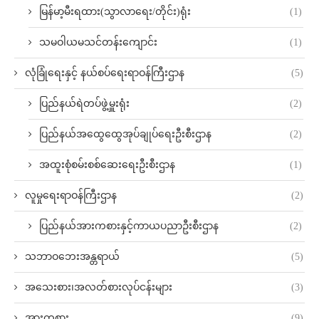
မြန်မာ့မီးရထား(သွာလာရေး/တိုင်း)ရုံး
(1)
သမဝါယမသင်တန်းကျောင်း
(1)
လုံခြုံရေးနှင့် နယ်စပ်ရေးရာဝန်ကြီးဌာန
(5)
ပြည်နယ်ရဲတပ်ဖွဲ့မှူးရုံး
(2)
ပြည်နယ်အထွေထွေအုပ်ချုပ်ရေးဦးစီးဌာန
(2)
အထူးစုံစမ်းစစ်ဆေးရေးဦးစီးဌာန
(1)
လူမှုရေးရာဝန်ကြီးဌာန
(2)
ပြည်နယ်အားကစားနှင့်ကာယပညာဦးစီးဌာန
(2)
သဘာဝဘေးအန္တရာယ်
(5)
အသေးစား၊အလတ်စားလုပ်ငန်းများ
(3)
အားကစား
(9)