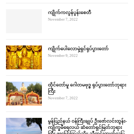
ကျိုက်ကလွန်ပွန်းစေတီ
November 7, 2022
ကျိုက်ပေါလောမှဲ့ရှင်ရုပ်ပွားတော်
November 9, 2022
ထိုင်တော်မူ ဂေါတမဗုဒ္ဓ ရုပ်ပွားတော်ဘုရား
ကြီး
November 7, 2022
မွန်ပြည်နယ် ဝန်ကြီးချုပ် ဦး​ဇော်လင်းထွန်း-
ကျိုက္ခမီရေလယ် ဆံတော်ရှင်မြတ်ဘုရား
ကြီး ဖူး​မြော်ကြည်ညို၊ သီတင်းကျွတ်လပြ