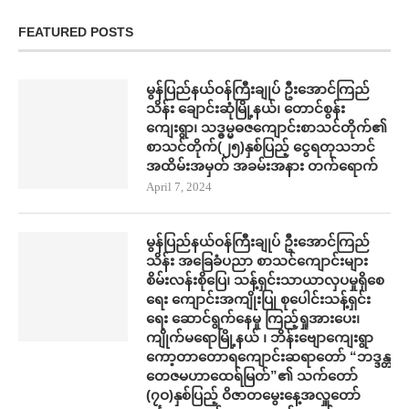
FEATURED POSTS
မွန်ပြည်နယ်ဝန်ကြီးချုပ် ဦးအောင်ကြည်
သိန်း ချောင်းဆုံမြို့နယ်၊ တောင်စွန်း
ကျေးရွာ၊ သဒ္ဓမ္မဓဇကျောင်းစာသင်တိုက်၏
စာသင်တိုက်(၂၅)နှစ်ပြည့် ငွေရတုသဘင်
အထိမ်းအမှတ် အခမ်းအနား တက်​ရောက်
April 7, 2024
မွန်ပြည်နယ်ဝန်ကြီးချုပ် ဦးအောင်ကြည်
သိန်း အ​ခြေခံပညာ စာသင်​ကျောင်းများ
စိမ်းလန်းစို​​ပြေ​၊ သန့်ရှင်းသာယာလှ​ပ​မှုရှိ​စေ
ရေး ကျောင်းအကျိုးပြု စု​ပေါင်းသန့်ရှင်း​
ရေး ​ဆောင်ရွက်နေမှု ကြည့်ရှုအား​ပေး၊
ကျိုက်မရောမြို့နယ် ၊ ဘိန်းဗျောကျေးရွာ
ကော့တာတောရကျောင်းဆရာတော် “ဘဒ္ဒန္တ
တေဇမဟာထေရ်မြတ်”၏ သက်တော်
(၇ဝ)နှစ်ပြည့် ဝိဇာတမွေးနေ့အလှူတော်