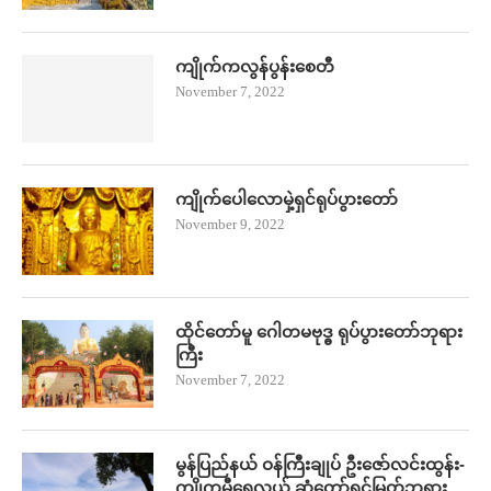
ကျိုက်ကလွန်ပွန်းစေတီ
November 7, 2022
ကျိုက်ပေါလောမှဲ့ရှင်ရုပ်ပွားတော်
November 9, 2022
ထိုင်တော်မူ ဂေါတမဗုဒ္ဓ ရုပ်ပွားတော်ဘုရား
ကြီး
November 7, 2022
မွန်ပြည်နယ် ဝန်ကြီးချုပ် ဦး​ဇော်လင်းထွန်း-
ကျိုက္ခမီရေလယ် ဆံတော်ရှင်မြတ်ဘုရား