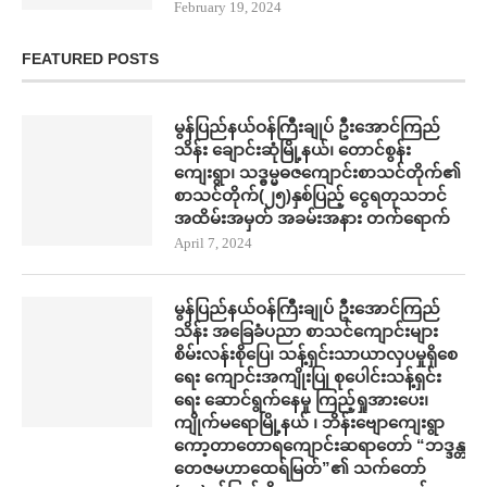
February 19, 2024
FEATURED POSTS
မွန်ပြည်နယ်ဝန်ကြီးချုပ် ဦးအောင်ကြည်
သိန်း ချောင်းဆုံမြို့နယ်၊ တောင်စွန်း
ကျေးရွာ၊ သဒ္ဓမ္မဓဇကျောင်းစာသင်တိုက်၏
စာသင်တိုက်(၂၅)နှစ်ပြည့် ငွေရတုသဘင်
အထိမ်းအမှတ် အခမ်းအနား တက်​ရောက်
April 7, 2024
မွန်ပြည်နယ်ဝန်ကြီးချုပ် ဦးအောင်ကြည်
သိန်း အ​ခြေခံပညာ စာသင်​ကျောင်းများ
စိမ်းလန်းစို​​ပြေ​၊ သန့်ရှင်းသာယာလှ​ပ​မှုရှိ​စေ
ရေး ကျောင်းအကျိုးပြု စု​ပေါင်းသန့်ရှင်း​
ရေး ​ဆောင်ရွက်နေမှု ကြည့်ရှုအား​ပေး၊
ကျိုက်မရောမြို့နယ် ၊ ဘိန်းဗျောကျေးရွာ
ကော့တာတောရကျောင်းဆရာတော် “ဘဒ္ဒန္တ
တေဇမဟာထေရ်မြတ်”၏ သက်တော်