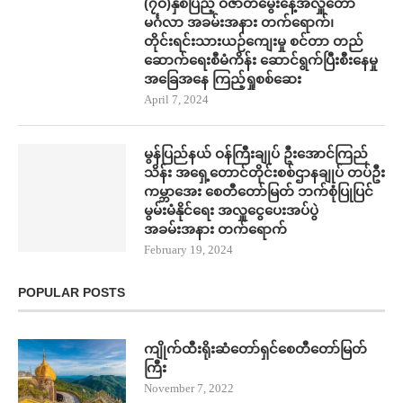
(၇ဝ)နှစ်ပြည့် ဝိဇာတမွေးနေ့အလှူတော်
မင်္ဂလာ အခမ်းအနား တက်​ရောက်၊
တိုင်းရင်းသားယဉ်ကျေးမှု စင်တာ တည်​
ဆောက်​ရေးစီမံကိန်း ​ဆောင်ရွက်ပြီးစီး​နေမှု
အ​ခြေအ​နေ ကြည့်ရှုစစ်​ဆေး
April 7, 2024
မွန်ပြည်နယ် ဝန်ကြီးချုပ် ဦး​အောင်ကြည်
သိန်း အရှေ့တောင်တိုင်းစစ်ဌာနချုပ် တပ်ဦး
ကမ္ဘာ​အေး စေတီ​တော်မြတ် ဘက်စုံပြုပြင်
မွမ်းမံနိုင်​ရေး အလှူ​ငွေ​ပေးအပ်ပွဲ
အခမ်းအနား တက်​ရောက်
February 19, 2024
POPULAR POSTS
ကျိုက်ထီးရိုးဆံတော်ရှင်စေတီတော်မြတ်
ကြီး
November 7, 2022