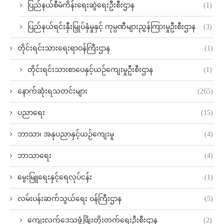
ပြည်နယ်စီမံကိန်းရေးဆွဲရေးဦးစီးဌာန
(1)
ပြည်နယ်ရင်းနှီးမြှုပ်နှံမှုနှင့် ကုမ္ပဏီများညွှန်ကြားမှုဦးစီးဌာန
(3)
တိုင်းရင်းသားရေးရာဝန်ကြီးဌာန
(1)
တိုင်းရင်းသားစာပေနှင့်ယဉ်ကျေးမှုဦးစီးဌာန
(1)
နောက်ဆုံးရသတင်းများ
(265)
ပညာရေး
(15)
ဘာသာ၊ အနုပညာနှင့်ယဉ်ကျေးမူ
(4)
ဘာသာရေး
(4)
မွေးမြူရေးနှင့်ရေလုပ်ငန်း
(1)
လမ်းပန်းဆက်သွယ်‌ရေး ဝန်ကြီးဌာန
(5)
ကျေးလက်ဒေသဖွံ့ဖြိုးတိုးတက်ရေးဦးစီးဌာန
(2)