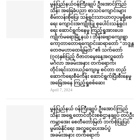
မွန်ပြည်နယ်ဝန်ကြီးချုပ် ဦးအောင်ကြည်
သိန်း အ​ခြေခံပညာ စာသင်​ကျောင်းများ
စိမ်းလန်းစို​​ပြေ​၊ သန့်ရှင်းသာယာလှ​ပ​မှုရှိ​စေ
ရေး ကျောင်းအကျိုးပြု စု​ပေါင်းသန့်ရှင်း​
ရေး ​ဆောင်ရွက်နေမှု ကြည့်ရှုအား​ပေး၊
ကျိုက်မရောမြို့နယ် ၊ ဘိန်းဗျောကျေးရွာ
ကော့တာတောရကျောင်းဆရာတော် “ဘဒ္ဒန္တ
တေဇမဟာထေရ်မြတ်”၏ သက်တော်
(၇ဝ)နှစ်ပြည့် ဝိဇာတမွေးနေ့အလှူတော်
မင်္ဂလာ အခမ်းအနား တက်​ရောက်၊
တိုင်းရင်းသားယဉ်ကျေးမှု စင်တာ တည်​
ဆောက်​ရေးစီမံကိန်း ​ဆောင်ရွက်ပြီးစီး​နေမှု
အ​ခြေအ​နေ ကြည့်ရှုစစ်​ဆေး
April 7, 2024
မွန်ပြည်နယ် ဝန်ကြီးချုပ် ဦး​အောင်ကြည်
သိန်း အရှေ့တောင်တိုင်းစစ်ဌာနချုပ် တပ်ဦး
ကမ္ဘာ​အေး စေတီ​တော်မြတ် ဘက်စုံပြုပြင်
မွမ်းမံနိုင်​ရေး အလှူ​ငွေ​ပေးအပ်ပွဲ
အခမ်းအနား တက်​ရောက်