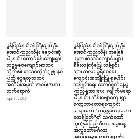
မွန်ပြည်နယ်ဝန်ကြီးချုပ် ဦး
မွန်ပြည်နယ်ဝန်ကြီးချုပ် ဦး
အောင်ကြည်သိန်း ချောင်းဆုံ
အောင်ကြည်သိန်း အ​ခြေခံ
မြို့နယ်၊ တောင်စွန်းကျေးရွာ၊
ပညာ စာသင်​ကျောင်းများ
သဒ္ဓမ္မဓဇကျောင်းစာသင်
စိမ်းလန်းစို​​ပြေ​၊ သန့်ရှင်း
တိုက်၏ စာသင်တိုက်(၂၅)နှစ်
သာယာလှ​ပ​မှုရှိ​စေရေး
ပြည့် ငွေရတုသဘင်
ကျောင်းအကျိုးပြု စု​ပေါင်း
အထိမ်းအမှတ် အခမ်းအနား
သန့်ရှင်း​ရေး ​ဆောင်ရွက်နေမှု
တက်​ရောက်
ကြည့်ရှုအား​ပေး၊ ကျိုက်မရော
မြို့နယ် ၊ ဘိန်းဗျောကျေးရွာ
April 7, 2024
ကော့တာတောရကျောင်း
ဆရာတော် “ဘဒ္ဒန္တတေဇမဟာ
ထေရ်မြတ်”၏ သက်တော်
(၇ဝ)နှစ်ပြည့် ဝိဇာတမွေးနေ့
အလှူတော်မင်္ဂလာ
အခမ်းအနား တက်​ရောက်၊