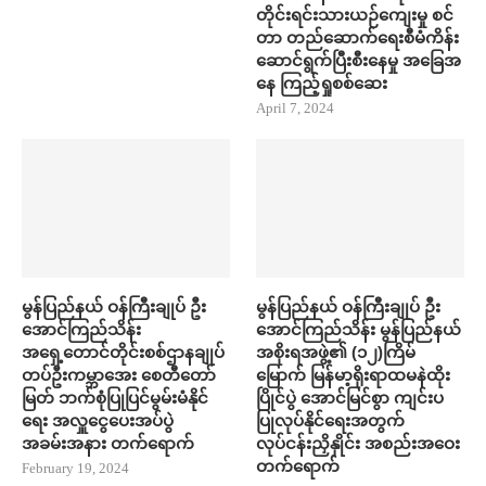
တိုင်းရင်းသားယဉ်ကျေးမှု စင်
တာ တည်​ဆောက်​ရေးစီမံကိန်း ​
ဆောင်ရွက်ပြီးစီး​နေမှု အ​ခြေအ​
နေ ကြည့်ရှုစစ်​ဆေး
April 7, 2024
မွန်ပြည်နယ် ဝန်ကြီးချုပ် ဦး​
မွန်ပြည်နယ် ဝန်ကြီးချုပ် ဦး​
အောင်ကြည်သိန်း
အောင်ကြည်သိန်း မွန်ပြည်နယ်
အရှေ့တောင်တိုင်းစစ်ဌာနချုပ်
အစိုးရအဖွဲ့၏ (၁၂)ကြိမ်
တပ်ဦးကမ္ဘာ​အေး စေတီ​တော်
မြောက် မြန်မာ့ရိုးရာထမနဲထိုး
မြတ် ဘက်စုံပြုပြင်မွမ်းမံနိုင်​
ပြိုင်ပွဲ အောင်မြင်စွာ ကျင်းပ
ရေး အလှူ​ငွေ​ပေးအပ်ပွဲ
ပြုလုပ်နိုင်ရေးအတွက်
အခမ်းအနား တက်​ရောက်
လုပ်ငန်းညှိနှိုင်း အစည်းအဝေး
တက်​ရောက်
February 19, 2024