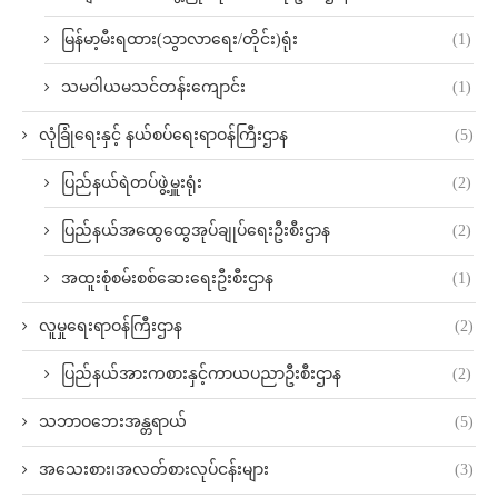
မြန်မာ့မီးရထား(သွာလာရေး/တိုင်း)ရုံး
(1)
သမဝါယမသင်တန်းကျောင်း
(1)
လုံခြုံရေးနှင့် နယ်စပ်ရေးရာဝန်ကြီးဌာန
(5)
ပြည်နယ်ရဲတပ်ဖွဲ့မှူးရုံး
(2)
ပြည်နယ်အထွေထွေအုပ်ချုပ်ရေးဦးစီးဌာန
(2)
အထူးစုံစမ်းစစ်ဆေးရေးဦးစီးဌာန
(1)
လူမှုရေးရာဝန်ကြီးဌာန
(2)
ပြည်နယ်အားကစားနှင့်ကာယပညာဦးစီးဌာန
(2)
သဘာဝဘေးအန္တရာယ်
(5)
အသေးစား၊အလတ်စားလုပ်ငန်းများ
(3)