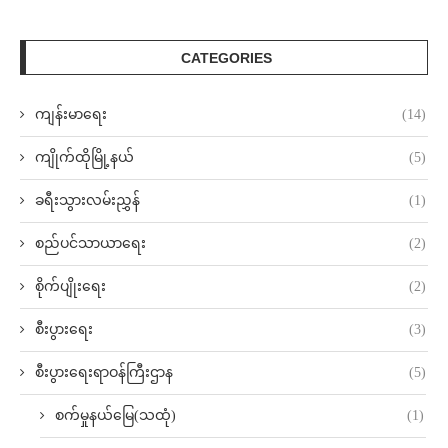
CATEGORIES
ကျန်းမာရေး
(14)
ကျိုက်ထိုမြို့နယ်
(5)
ခရီးသွားလမ်းညွှန်
(1)
စည်ပင်သာယာရေး
(2)
စိုက်ပျိုးရေး
(2)
စီးပွားရေး
(3)
စီးပွားရေးရာဝန်ကြီးဌာန
(5)
စက်မှုနယ်မြေ(သထုံ)
(1)