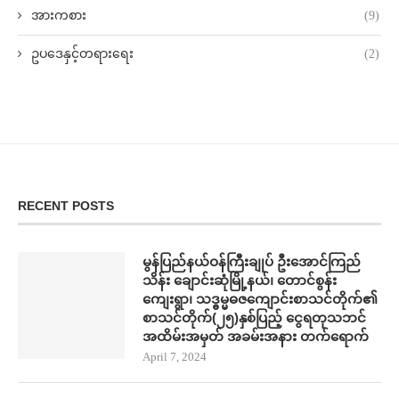
အားကစား
(9)
ဥပဒေနှင့်တရားရေး
(2)
RECENT POSTS
မွန်ပြည်နယ်ဝန်ကြီးချုပ် ဦးအောင်ကြည်
သိန်း ချောင်းဆုံမြို့နယ်၊ တောင်စွန်း
ကျေးရွာ၊ သဒ္ဓမ္မဓဇကျောင်းစာသင်တိုက်၏
စာသင်တိုက်(၂၅)နှစ်ပြည့် ငွေရတုသဘင်
အထိမ်းအမှတ် အခမ်းအနား တက်​ရောက်
April 7, 2024