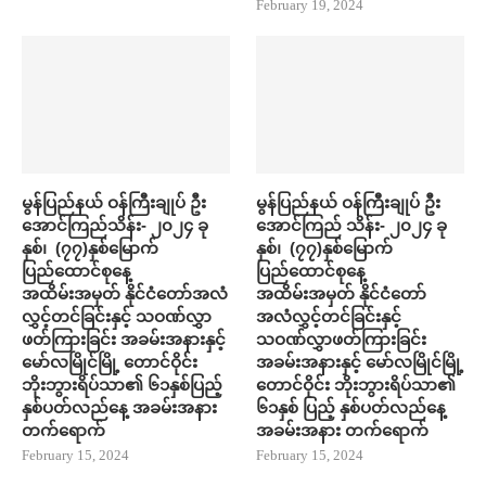
February 19, 2024
မွန်ပြည်နယ် ဝန်ကြီးချုပ် ဦး
မွန်ပြည်နယ် ဝန်ကြီးချုပ် ဦး
အောင်ကြည်သိန်း- ၂၀၂၄ ခု
အောင်ကြည် သိန်း- ၂၀၂၄ ခု
နှစ်၊ (၇၇)နှစ်မြောက်
နှစ်၊ (၇၇)နှစ်မြောက်
ပြည်ထောင်စုနေ့
ပြည်ထောင်စုနေ့
အထိမ်းအမှတ် နိုင်ငံတော်အလံ
အထိမ်းအမှတ် နိုင်ငံတော်
လွှင့်တင်ခြင်းနှင့် သဝဏ်လွှာ
အလံလွှင့်တင်ခြင်းနှင့်
ဖတ်ကြားခြင်း အခမ်းအနားနှင့်
သဝဏ်လွှာဖတ်ကြားခြင်း
မော်လမြိုင်မြို့ တောင်ဝိုင်း
အခမ်းအနားနှင့် မော်လမြိုင်မြို့
ဘိုးဘွားရိပ်သာ၏ ၆၁နှစ်ပြည့်
တောင်ဝိုင်း ဘိုးဘွားရိပ်သာ၏
နှစ်ပတ်လည်နေ့ အခမ်းအနား
၆၁နှစ် ပြည့် နှစ်ပတ်လည်နေ့
တက်ရောက်
အခမ်းအနား တက်ရောက်
February 15, 2024
February 15, 2024