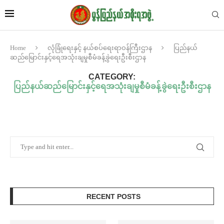
Home
လုံခြုံရေးနှင့် နယ်စပ်ရေးရာဝန်ကြီးဌာန
ပြည်နယ်
ဆည်မြောင်းနှင့်ရေအသုံးချမှုစီမံခန့်ခွဲရေးဦးစီးဌာန
CATEGORY:
ပြည်နယ်ဆည်မြောင်းနှင့်ရေအသုံးချမှုစီမံခန့်ခွဲရေးဦးစီးဌာန
RECENT POSTS