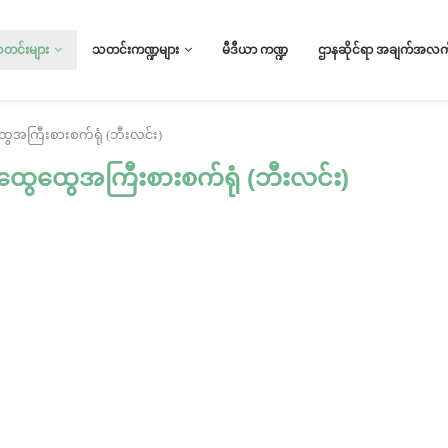
သတင်းများ
သတင်းကဏ္ဍများ
မီဒီယာ ကဏ္ဍ
ဌာနဆိုင်ရာ အချက်အလက်
အကြီးစားစက်ရုံ (ဘီးလင်း)
ွေထွေအကြီးစားစက်ရုံ (ဘီးလင်း)