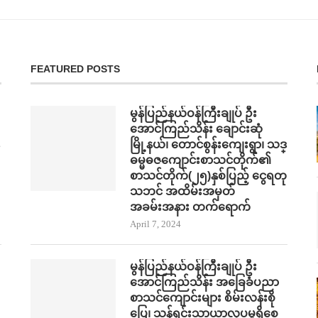
FEATURED POSTS
မွန်ပြည်နယ်ဝန်ကြီးချုပ် ဦး
အောင်ကြည်သိန်း ချောင်းဆုံ
မြို့နယ်၊ တောင်စွန်းကျေးရွာ၊ သဒ္
ဓမ္မဓဇကျောင်းစာသင်တိုက်၏
စာသင်တိုက်(၂၅)နှစ်ပြည့် ငွေရတု
သဘင် အထိမ်းအမှတ်
အခမ်းအနား တက်​ရောက်
April 7, 2024
မွန်ပြည်နယ်ဝန်ကြီးချုပ် ဦး
အောင်ကြည်သိန်း အ​ခြေခံပညာ
စာသင်​ကျောင်းများ စိမ်းလန်းစို​​
ပြေ​၊ သန့်ရှင်းသာယာလှ​ပ​မှုရှိ​စေ