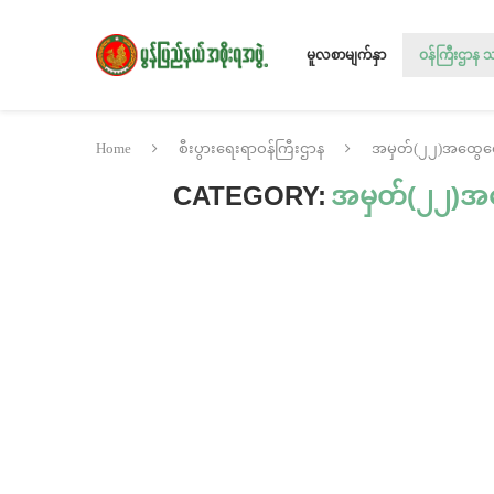
မူလစာမျက်နှာ
ဝန်ကြီးဌာန 
Home
စီးပွားရေးရာဝန်ကြီးဌာန
အမှတ်(၂၂)အထွေထွေ
CATEGORY:
အမှတ်(၂၂)အထ