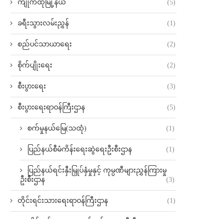
ကျိုက်ထိုမြို့နယ်
(5)
ခရီးသွားလမ်းညွှန်
(1)
စည်ပင်သာယာရေး
(2)
စိုက်ပျိုးရေး
(2)
စီးပွားရေး
(3)
စီးပွားရေးရာဝန်ကြီးဌာန
(5)
စက်မှုနယ်မြေ(သထုံ)
(1)
ပြည်နယ်စီမံကိန်းရေးဆွဲရေးဦးစီးဌာန
(1)
ပြည်နယ်ရင်းနှီးမြှုပ်နှံမှုနှင့် ကုမ္ပဏီများညွှန်ကြားမှု
ဦးစီးဌာန
(3)
တိုင်းရင်းသားရေးရာဝန်ကြီးဌာန
(1)