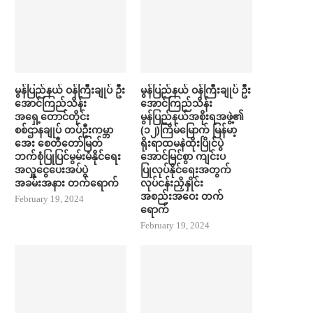
မွန်ပြည်နယ် ဝန်ကြီးချုပ် ဦး​
မွန်ပြည်နယ် ဝန်ကြီးချုပ် ဦး​
အောင်ကြည်သိန်း
အောင်ကြည်သိန်း
အရှေ့တောင်တိုင်း
မွန်ပြည်နယ်အစိုးရအဖွဲ့၏
စစ်ဌာနချုပ် တပ်ဦးကမ္ဘာ​
(၁၂)ကြိမ်မြောက် မြန်မာ့
အေး စေတီ​တော်မြတ်
ရိုးရာထမနဲထိုးပြိုင်ပွဲ
ဘက်စုံပြုပြင်မွမ်းမံနိုင်​ရေး
အောင်မြင်စွာ ကျင်းပ
အလှူ​ငွေ​ပေးအပ်ပွဲ
ပြုလုပ်နိုင်ရေးအတွက်
အခမ်းအနား တက်​ရောက်
လုပ်ငန်းညှိနှိုင်း
အစည်းအဝေး တက်​
February 19, 2024
ရောက်
February 19, 2024