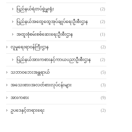
ပြည်နယ်ရဲတပ်ဖွဲ့မှူးရုံး
(2)
ပြည်နယ်အထွေထွေအုပ်ချုပ်ရေးဦးစီးဌာန
(2)
အထူးစုံစမ်းစစ်ဆေးရေးဦးစီးဌာန
(1)
လူမှုရေးရာဝန်ကြီးဌာန
(2)
ပြည်နယ်အားကစားနှင့်ကာယပညာဦးစီးဌာန
(2)
သဘာဝဘေးအန္တရာယ်
(5)
အသေးစား၊အလတ်စားလုပ်ငန်းများ
(3)
အားကစား
(9)
ဥပဒေနှင့်တရားရေး
(2)