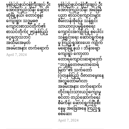
မွန်ပြည်နယ်ဝန်ကြီးချုပ် ဦး
မွန်ပြည်နယ်ဝန်ကြီးချုပ် ဦး
အောင်ကြည်သိန်း ချောင်း
အောင်ကြည်သိန်း အ​ခြေခံ
ဆုံမြို့နယ်၊ တောင်စွန်း
ပညာ စာသင်​ကျောင်းများ
ကျေးရွာ၊ သဒ္ဓမ္မဓဇ
စိမ်းလန်းစို​​ပြေ​၊ သန့်ရှင်း
ကျောင်းစာသင်တိုက်၏
သာယာလှ​ပ​မှုရှိ​စေရေး
စာသင်တိုက်(၂၅)နှစ်ပြည့်
ကျောင်းအကျိုးပြု စု​ပေါင်း
ငွေရတုသဘင်
သန့်ရှင်း​ရေး ​ဆောင်ရွက်နေ
အထိမ်းအမှတ်
မှု ကြည့်ရှုအား​ပေး၊ ကျိုက်
အခမ်းအနား တက်​ရောက်
မရောမြို့နယ် ၊ ဘိန်းဗျော
ကျေးရွာ ကော့တာ
April 7, 2024
တောရကျောင်းဆရာတော်
“ဘဒ္ဒန္တတေဇမဟာထေရ်
မြတ်”၏ သက်တော်
(၇ဝ)နှစ်ပြည့် ဝိဇာတမွေးနေ့
အလှူတော်မင်္ဂလာ
အခမ်းအနား တက်​ရောက်၊
တိုင်းရင်းသားယဉ်ကျေးမှု
စင်တာ တည်​ဆောက်​ရေး
စီမံကိန်း ​ဆောင်ရွက်ပြီးစီး​
နေမှု အ​ခြေအ​နေ ကြည့်ရှု
စစ်​ဆေး
April 7, 2024