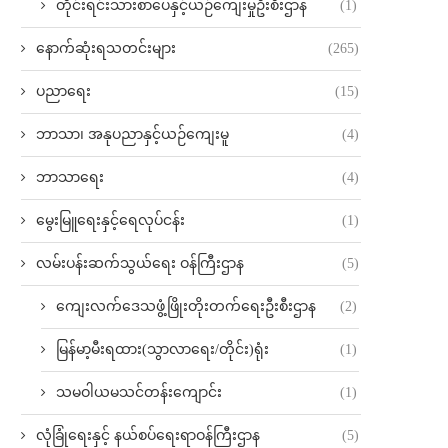
တိုင်းရင်းသားစာပေနှင့်ယဉ်ကျေးမှုဦးစီးဌာန
(1)
နောက်ဆုံးရသတင်းများ
(265)
ပညာရေး
(15)
ဘာသာ၊ အနုပညာနှင့်ယဉ်ကျေးမူ
(4)
ဘာသာရေး
(4)
မွေးမြူရေးနှင့်ရေလုပ်ငန်း
(1)
လမ်းပန်းဆက်သွယ်‌ရေး ဝန်ကြီးဌာန
(5)
ကျေးလက်ဒေသဖွံ့ဖြိုးတိုးတက်ရေးဦးစီးဌာန
(2)
မြန်မာ့မီးရထား(သွာလာရေး/တိုင်း)ရုံး
(1)
သမဝါယမသင်တန်းကျောင်း
(1)
လုံခြုံရေးနှင့် နယ်စပ်ရေးရာဝန်ကြီးဌာန
(5)