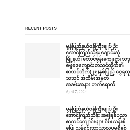
RECENT POSTS
မွန်ပြည်နယ်ဝန်ကြီးချုပ် ဦး
အောင်ကြည်သိန်း ချောင်းဆုံ
မြို့နယ်၊ တောင်စွန်းကျေးရွာ၊ သဒ္
ဓမ္မဓဇကျောင်းစာသင်တိုက်၏
စာသင်တိုက်(၂၅)နှစ်ပြည့် ငွေရတု
သဘင် အထိမ်းအမှတ်
အခမ်းအနား တက်​ရောက်
April 7, 2024
မွန်ပြည်နယ်ဝန်ကြီးချုပ် ဦး
အောင်ကြည်သိန်း အ​ခြေခံပညာ
စာသင်​ကျောင်းများ စိမ်းလန်းစို​​
ပြေ​၊ သန့်ရှင်းသာယာလှ​ပ​မှုရှိ​စေ