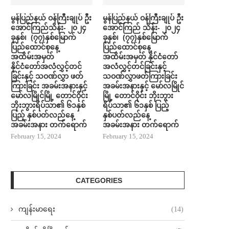
မွန်ပြည်နယ် ဝန်ကြီးချုပ် ဦး
မွန်ပြည်နယ် ဝန်ကြီးချုပ် ဦး
အောင်ကြည်သိန်း- ၂၀၂၄
အောင်ကြည် သိန်း- ၂၀၂၄
ခုနှစ်၊ (၇၇)နှစ်မြောက်
ခုနှစ်၊ (၇၇)နှစ်မြောက်
ပြည်ထောင်စုနေ့
ပြည်ထောင်စုနေ့
အထိမ်းအမှတ်
အထိမ်းအမှတ် နိုင်ငံတော်
နိုင်ငံတော်အလံလွှင့်တင်
အလံလွှင့်တင်ခြင်းနှင့်
ခြင်းနှင့် သဝဏ်လွှာ ဖတ်
သဝဏ်လွှာဖတ်ကြားခြင်း
ကြားခြင်း အခမ်းအနားနှင့်
အခမ်းအနားနှင့် မော်လမြိုင်
မော်လမြိုင်မြို့ တောင်ဝိုင်း
မြို့ တောင်ဝိုင်း ဘိုးဘွား
ဘိုးဘွားရိပ်သာ၏ ၆၁နှစ်
ရိပ်သာ၏ ၆၁နှစ် ပြည့်
ပြည့် နှစ်ပတ်လည်နေ့
နှစ်ပတ်လည်နေ့
အခမ်းအနား တက်ရောက်
အခမ်းအနား တက်ရောက်
February 15, 2024
February 15, 2024
CATEGORIES
ကျန်းမာရေး
(14)