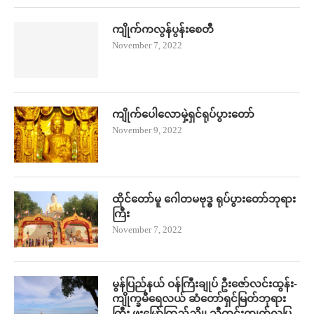
ကျိုက်ကလွန်ပွန်းစေတီ
November 7, 2022
ကျိုက်ပေါလောမှဲ့ရှင်ရုပ်ပွားတော်
November 9, 2022
ထိုင်တော်မူ ဂေါတမဗုဒ္ဓ ရုပ်ပွားတော်ဘုရား
ကြီး
November 7, 2022
မွန်ပြည်နယ် ဝန်ကြီးချုပ် ဦး​ဇော်လင်းထွန်း-
ကျိုက္ခမီရေလယ် ဆံတော်ရှင်မြတ်ဘုရား
ကြီး ဖူး​မြော်ကြည်ညို၊ သီတင်းကျွတ်လပြ