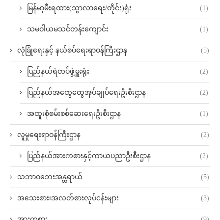
မြန်မာ့မီးရထား(သွာလာရေး/တိုင်း)ရုံး
(1)
သမဝါယမသင်တန်းကျောင်း
(1)
လုံခြုံရေးနှင့် နယ်စပ်ရေးရာဝန်ကြီးဌာန
(5)
ပြည်နယ်ရဲတပ်ဖွဲ့မှူးရုံး
(2)
ပြည်နယ်အထွေထွေအုပ်ချုပ်ရေးဦးစီးဌာန
(2)
အထူးစုံစမ်းစစ်ဆေးရေးဦးစီးဌာန
(1)
လူမှုရေးရာဝန်ကြီးဌာန
(2)
ပြည်နယ်အားကစားနှင့်ကာယပညာဦးစီးဌာန
(2)
သဘာဝဘေးအန္တရာယ်
(5)
အသေးစား၊အလတ်စားလုပ်ငန်းများ
(3)
အားကစား
(9)