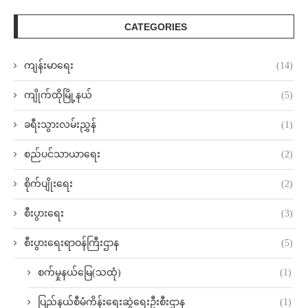
CATEGORIES
ကျန်းမာရေး
(14)
ကျိုက်ထိုမြို့နယ်
(5)
ခရီးသွားလမ်းညွှန်
(1)
စည်ပင်သာယာရေး
(2)
စိုက်ပျိုးရေး
(2)
စီးပွားရေး
(3)
စီးပွားရေးရာဝန်ကြီးဌာန
(5)
စက်မှုနယ်မြေ(သထုံ)
(1)
ပြည်နယ်စီမံကိန်းရေးဆွဲရေးဦးစီးဌာန
(1)