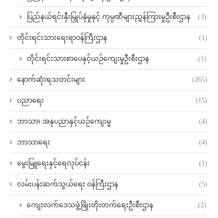
ပြည်နယ်ရင်းနှီးမြှုပ်နှံမှုနှင့် ကုမ္ပဏီများညွှန်ကြားမှုဦးစီးဌာန
(3)
တိုင်းရင်းသားရေးရာဝန်ကြီးဌာန
(1)
တိုင်းရင်းသားစာပေနှင့်ယဉ်ကျေးမှုဦးစီးဌာန
(1)
နောက်ဆုံးရသတင်းများ
(265)
ပညာရေး
(15)
ဘာသာ၊ အနုပညာနှင့်ယဉ်ကျေးမူ
(4)
ဘာသာရေး
(4)
မွေးမြူရေးနှင့်ရေလုပ်ငန်း
(1)
လမ်းပန်းဆက်သွယ်‌ရေး ဝန်ကြီးဌာန
(5)
ကျေးလက်ဒေသဖွံ့ဖြိုးတိုးတက်ရေးဦးစီးဌာန
(2)