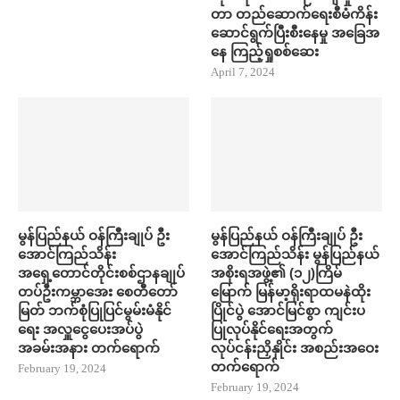
တာ တည်​ဆောက်​ရေးစီမံကိန်း ​
ဆောင်ရွက်ပြီးစီး​နေမှု အ​ခြေအ​
နေ ကြည့်ရှုစစ်​ဆေး
April 7, 2024
မွန်ပြည်နယ် ဝန်ကြီးချုပ် ဦး​
မွန်ပြည်နယ် ဝန်ကြီးချုပ် ဦး​
အောင်ကြည်သိန်း
အောင်ကြည်သိန်း မွန်ပြည်နယ်
အရှေ့တောင်တိုင်းစစ်ဌာနချုပ်
အစိုးရအဖွဲ့၏ (၁၂)ကြိမ်
တပ်ဦးကမ္ဘာ​အေး စေတီ​တော်
မြောက် မြန်မာ့ရိုးရာထမနဲထိုး
မြတ် ဘက်စုံပြုပြင်မွမ်းမံနိုင်​
ပြိုင်ပွဲ အောင်မြင်စွာ ကျင်းပ
ရေး အလှူ​ငွေ​ပေးအပ်ပွဲ
ပြုလုပ်နိုင်ရေးအတွက်
အခမ်းအနား တက်​ရောက်
လုပ်ငန်းညှိနှိုင်း အစည်းအဝေး
တက်​ရောက်
February 19, 2024
February 19, 2024