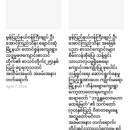
မွန်ပြည်နယ်ဝန်ကြီးချုပ် ဦး
မွန်ပြည်နယ်ဝန်ကြီးချုပ် ဦး
အောင်ကြည်သိန်း ချောင်းဆုံ
အောင်ကြည်သိန်း အ​ခြေခံ
မြို့နယ်၊ တောင်စွန်းကျေးရွာ၊
ပညာ စာသင်​ကျောင်းများ
သဒ္ဓမ္မဓဇကျောင်းစာသင်
စိမ်းလန်းစို​​ပြေ​၊ သန့်ရှင်း
တိုက်၏ စာသင်တိုက်(၂၅)နှစ်
သာယာလှ​ပ​မှုရှိ​စေရေး
ပြည့် ငွေရတုသဘင်
ကျောင်းအကျိုးပြု စု​ပေါင်း
အထိမ်းအမှတ် အခမ်းအနား
သန့်ရှင်း​ရေး ​ဆောင်ရွက်နေမှု
တက်​ရောက်
ကြည့်ရှုအား​ပေး၊ ကျိုက်မရော
မြို့နယ် ၊ ဘိန်းဗျောကျေးရွာ
April 7, 2024
ကော့တာတောရကျောင်း
ဆရာတော် “ဘဒ္ဒန္တတေဇမဟာ
ထေရ်မြတ်”၏ သက်တော်
(၇ဝ)နှစ်ပြည့် ဝိဇာတမွေးနေ့
အလှူတော်မင်္ဂလာ
အခမ်းအနား တက်​ရောက်၊
တိုင်းရင်းသားယဉ်ကျေးမှု စင်