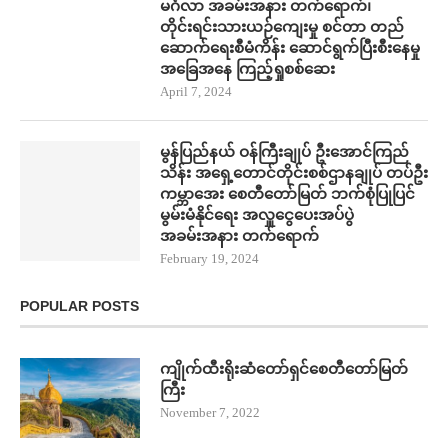
မင်္ဂလာ အခမ်းအနား တက်​ရောက်၊
တိုင်းရင်းသားယဉ်ကျေးမှု စင်တာ တည်​
ဆောက်​ရေးစီမံကိန်း ​ဆောင်ရွက်ပြီးစီး​နေမှု
အ​ခြေအ​နေ ကြည့်ရှုစစ်​ဆေး
April 7, 2024
မွန်ပြည်နယ် ဝန်ကြီးချုပ် ဦး​အောင်ကြည်
သိန်း အရှေ့တောင်တိုင်းစစ်ဌာနချုပ် တပ်ဦး
ကမ္ဘာ​အေး စေတီ​တော်မြတ် ဘက်စုံပြုပြင်
မွမ်းမံနိုင်​ရေး အလှူ​ငွေ​ပေးအပ်ပွဲ
အခမ်းအနား တက်​ရောက်
February 19, 2024
POPULAR POSTS
ကျိုက်ထီးရိုးဆံတော်ရှင်စေတီတော်မြတ်
ကြီး
November 7, 2022