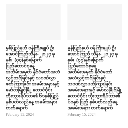
မွန်ပြည်နယ် ဝန်ကြီးချုပ် ဦး
မွန်ပြည်နယ် ဝန်ကြီးချုပ် ဦး
အောင်ကြည်သိန်း- ၂၀၂၄ ခု
အောင်ကြည် သိန်း- ၂၀၂၄ ခု
နှစ်၊ (၇၇)နှစ်မြောက်
နှစ်၊ (၇၇)နှစ်မြောက်
ပြည်ထောင်စုနေ့
ပြည်ထောင်စုနေ့
အထိမ်းအမှတ် နိုင်ငံတော်အလံ
အထိမ်းအမှတ် နိုင်ငံတော်
လွှင့်တင်ခြင်းနှင့် သဝဏ်လွှာ
အလံလွှင့်တင်ခြင်းနှင့်
ဖတ်ကြားခြင်း အခမ်းအနားနှင့်
သဝဏ်လွှာဖတ်ကြားခြင်း
မော်လမြိုင်မြို့ တောင်ဝိုင်း
အခမ်းအနားနှင့် မော်လမြိုင်မြို့
ဘိုးဘွားရိပ်သာ၏ ၆၁နှစ်ပြည့်
တောင်ဝိုင်း ဘိုးဘွားရိပ်သာ၏
နှစ်ပတ်လည်နေ့ အခမ်းအနား
၆၁နှစ် ပြည့် နှစ်ပတ်လည်နေ့
တက်ရောက်
အခမ်းအနား တက်ရောက်
February 15, 2024
February 15, 2024