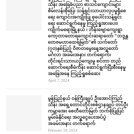
သိန်း အ​ခြေခံပညာ စာသင်​ကျောင်းများ
စိမ်းလန်းစို​​ပြေ​၊ သန့်ရှင်းသာယာလှ​ပ​မှုရှိ​စေ
ရေး ကျောင်းအကျိုးပြု စု​ပေါင်းသန့်ရှင်း​
ရေး ​ဆောင်ရွက်နေမှု ကြည့်ရှုအား​ပေး၊
ကျိုက်မရောမြို့နယ် ၊ ဘိန်းဗျောကျေးရွာ
ကော့တာတောရကျောင်းဆရာတော် “ဘဒ္ဒန္တ
တေဇမဟာထေရ်မြတ်”၏ သက်တော်
(၇ဝ)နှစ်ပြည့် ဝိဇာတမွေးနေ့အလှူတော်
မင်္ဂလာ အခမ်းအနား တက်​ရောက်၊
တိုင်းရင်းသားယဉ်ကျေးမှု စင်တာ တည်​
ဆောက်​ရေးစီမံကိန်း ​ဆောင်ရွက်ပြီးစီး​နေမှု
အ​ခြေအ​နေ ကြည့်ရှုစစ်​ဆေး
April 7, 2024
မွန်ပြည်နယ် ဝန်ကြီးချုပ် ဦး​အောင်ကြည်
သိန်း အရှေ့တောင်တိုင်းစစ်ဌာနချုပ် တပ်ဦး
ကမ္ဘာ​အေး စေတီ​တော်မြတ် ဘက်စုံပြုပြင်
မွမ်းမံနိုင်​ရေး အလှူ​ငွေ​ပေးအပ်ပွဲ
အခမ်းအနား တက်​ရောက်
February 19, 2024