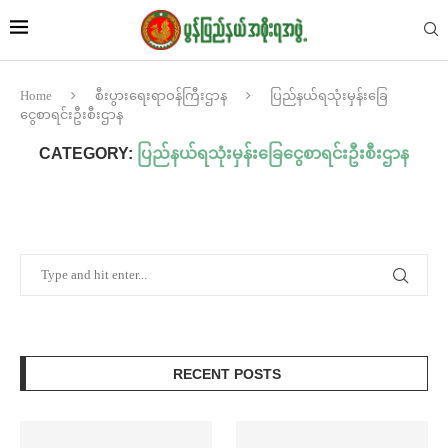
Home
စီးပွားရေးရာဝန်ကြီးဌာန
ပြည်နယ်ရသုံးမှန်းခြေ
ငွေစာရင်းဦးစီးဌာန
CATEGORY:
ပြည်နယ်ရသုံးမှန်းခြေငွေစာရင်းဦးစီးဌာန
RECENT POSTS