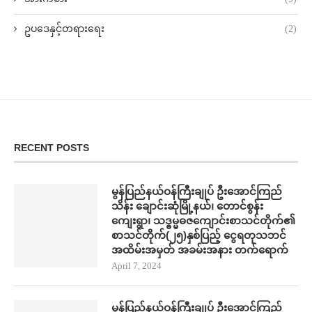
ဥပဒေနှင့်တရားရေး
(2)
RECENT POSTS
မွန်ပြည်နယ်ဝန်ကြီးချုပ် ဦးအောင်ကြည်
သိန်း ချောင်းဆုံမြို့နယ်၊ တောင်စွန်း
ကျေးရွာ၊ သဒ္ဓမ္မဓဇကျောင်းစာသင်တိုက်၏
စာသင်တိုက်(၂၅)နှစ်ပြည့် ငွေရတုသဘင်
အထိမ်းအမှတ် အခမ်းအနား တက်​ရောက်
April 7, 2024
မွန်ပြည်နယ်ဝန်ကြီးချုပ် ဦးအောင်ကြည်