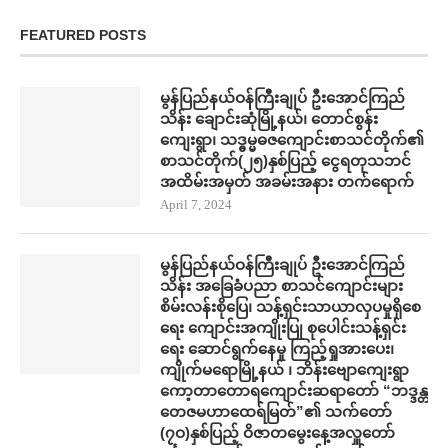
FEATURED POSTS
မွန်ပြည်နယ်ဝန်ကြီးချုပ် ဦးအောင်ကြည်
သိန်း ချောင်းဆုံမြို့နယ်၊ တောင်စွန်း
ကျေးရွာ၊ သဒ္ဓမ္မဓဇကျောင်းစာသင်တိုက်၏
စာသင်တိုက်(၂၅)နှစ်ပြည့် ငွေရတုသဘင်
အထိမ်းအမှတ် အခမ်းအနား တက်​ရောက်
April 7, 2024
မွန်ပြည်နယ်ဝန်ကြီးချုပ် ဦးအောင်ကြည်
သိန်း အ​ခြေခံပညာ စာသင်​ကျောင်းများ
စိမ်းလန်းစို​​ပြေ​၊ သန့်ရှင်းသာယာလှ​ပ​မှုရှိ​စေ
ရေး ကျောင်းအကျိုးပြု စု​ပေါင်းသန့်ရှင်း​
ရေး ​ဆောင်ရွက်နေမှု ကြည့်ရှုအား​ပေး၊
ကျိုက်မရောမြို့နယ် ၊ ဘိန်းဗျောကျေးရွာ
ကော့တာတောရကျောင်းဆရာတော် “ဘဒ္ဒန္တ
တေဇမဟာထေရ်မြတ်”၏ သက်တော်
(၇ဝ)နှစ်ပြည့် ဝိဇာတမွေးနေ့အလှူတော်