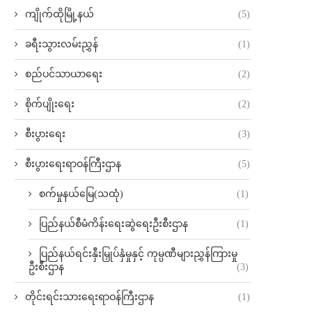
ကျိုက်ထိုမြို့နယ်
(5)
ခရီးသွားလမ်းညွှန်
(1)
စည်ပင်သာယာရေး
(2)
စိုက်ပျိုးရေး
(2)
စီးပွားရေး
(3)
စီးပွားရေးရာဝန်ကြီးဌာန
(5)
စက်မှုနယ်မြေ(သထုံ)
(1)
ပြည်နယ်စီမံကိန်းရေးဆွဲရေးဦးစီးဌာန
(1)
ပြည်နယ်ရင်းနှီးမြှုပ်နှံမှုနှင့် ကုမ္ပဏီများညွှန်ကြားမှု
ဦးစီးဌာန
(3)
တိုင်းရင်းသားရေးရာဝန်ကြီးဌာန
(1)