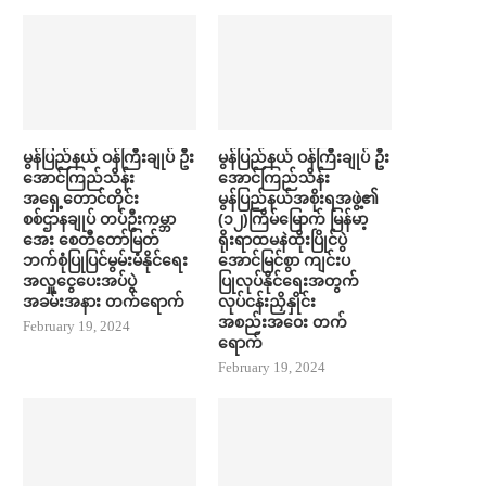
မွန်ပြည်နယ် ဝန်ကြီးချုပ် ဦး​
မွန်ပြည်နယ် ဝန်ကြီးချုပ် ဦး​
အောင်ကြည်သိန်း
အောင်ကြည်သိန်း
အရှေ့တောင်တိုင်း
မွန်ပြည်နယ်အစိုးရအဖွဲ့၏
စစ်ဌာနချုပ် တပ်ဦးကမ္ဘာ​
(၁၂)ကြိမ်မြောက် မြန်မာ့
အေး စေတီ​တော်မြတ်
ရိုးရာထမနဲထိုးပြိုင်ပွဲ
ဘက်စုံပြုပြင်မွမ်းမံနိုင်​ရေး
အောင်မြင်စွာ ကျင်းပ
အလှူ​ငွေ​ပေးအပ်ပွဲ
ပြုလုပ်နိုင်ရေးအတွက်
အခမ်းအနား တက်​ရောက်
လုပ်ငန်းညှိနှိုင်း
အစည်းအဝေး တက်​
February 19, 2024
ရောက်
February 19, 2024