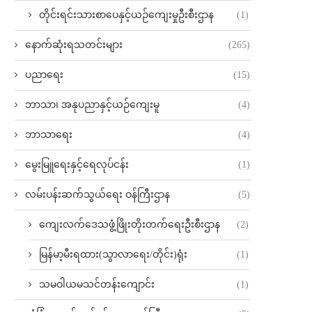
တိုင်းရင်းသားစာပေနှင့်ယဉ်ကျေးမှုဦးစီးဌာန
(1)
နောက်ဆုံးရသတင်းများ
(265)
ပညာရေး
(15)
ဘာသာ၊ အနုပညာနှင့်ယဉ်ကျေးမူ
(4)
ဘာသာရေး
(4)
မွေးမြူရေးနှင့်ရေလုပ်ငန်း
(1)
လမ်းပန်းဆက်သွယ်‌ရေး ဝန်ကြီးဌာန
(5)
ကျေးလက်ဒေသဖွံ့ဖြိုးတိုးတက်ရေးဦးစီးဌာန
(2)
ထိုင်တော်မူ ဂေါတမဗုဒ္ဓ ရုပ်ပွားတော်
ကျိုက်ပေါလောမှဲ့ရှင်ရုပ်ပွားတေ
မြန်မာ့မီးရထား(သွာလာရေး/တိုင်း)ရုံး
(1)
ဘုရားကြီး
November 9, 2022
November 7, 2022
သမဝါယမသင်တန်းကျောင်း
(1)