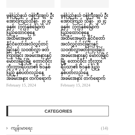
မွန်ပြည်နယ် ဝန်ကြီးချုပ် ဦး
မွန်ပြည်နယ် ဝန်ကြီးချုပ် ဦး
အောင်ကြည်သိန်း- ၂၀၂၄
အောင်ကြည် သိန်း- ၂၀၂၄
ခုနှစ်၊ (၇၇)နှစ်မြောက်
ခုနှစ်၊ (၇၇)နှစ်မြောက်
ပြည်ထောင်စုနေ့
ပြည်ထောင်စုနေ့
အထိမ်းအမှတ်
အထိမ်းအမှတ် နိုင်ငံတော်
နိုင်ငံတော်အလံလွှင့်တင်
အလံလွှင့်တင်ခြင်းနှင့်
ခြင်းနှင့် သဝဏ်လွှာ ဖတ်
သဝဏ်လွှာဖတ်ကြားခြင်း
ကြားခြင်း အခမ်းအနားနှင့်
အခမ်းအနားနှင့် မော်လမြိုင်
မော်လမြိုင်မြို့ တောင်ဝိုင်း
မြို့ တောင်ဝိုင်း ဘိုးဘွား
ဘိုးဘွားရိပ်သာ၏ ၆၁နှစ်
ရိပ်သာ၏ ၆၁နှစ် ပြည့်
ပြည့် နှစ်ပတ်လည်နေ့
နှစ်ပတ်လည်နေ့
အခမ်းအနား တက်ရောက်
အခမ်းအနား တက်ရောက်
February 15, 2024
February 15, 2024
CATEGORIES
ကျန်းမာရေး
(14)