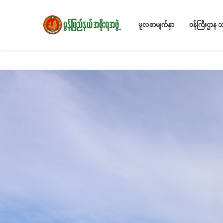
မူလစာမျက်နှာ
ဝန်ကြီးဌာန 