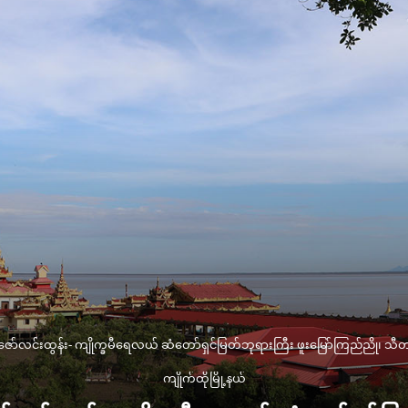
 ဦး​ဇော်လင်းထွန်း- ကျိုက္ခမီရေလယ် ဆံတော်ရှင်မြတ်ဘုရားကြီး ဖူး​မြော်ကြည်ညိ
ကျိုက်ထိုမြို့နယ်