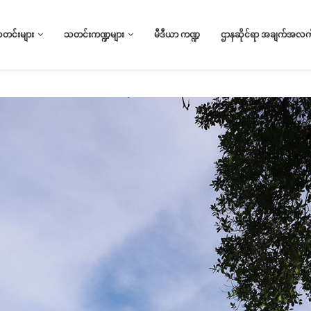
သတင်းများ
သတင်းကဏ္ဍများ
မီဒီယာ ကဏ္ဍ
ဌာနဆိုင်ရာ အချက်အလက်