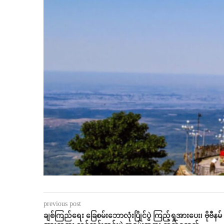
previous post
ချစ်ကြည်​ရေး ​ခြေစမ်း​ဘောလုံးပြိုင်ပွဲ ကြည့်ရှုအား​ပေး၊ ဗိုဗီနမ်