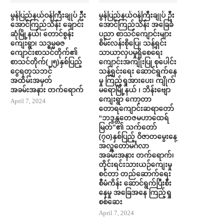
မွန်ပြည်နယ်ဝန်ကြီးချုပ် ဦး
မွန်ပြည်နယ်ဝန်ကြီးချုပ် ဦး
အောင်ကြည်သိန်း ချောင်း
အောင်ကြည်သိန်း အ​ခြေခံ
ဆုံမြို့နယ်၊ တောင်စွန်း
ပညာ စာသင်​ကျောင်းများ
ကျေးရွာ၊ သဒ္ဓမ္မဓဇ
စိမ်းလန်းစို​​ပြေ​၊ သန့်ရှင်း
ကျောင်းစာသင်တိုက်၏
သာယာလှ​ပ​မှုရှိ​စေရေး
စာသင်တိုက်(၂၅)နှစ်ပြည့်
ကျောင်းအကျိုးပြု စု​ပေါင်း
ငွေရတုသဘင်
သန့်ရှင်း​ရေး ​ဆောင်ရွက်နေ
အထိမ်းအမှတ်
မှု ကြည့်ရှုအား​ပေး၊ ကျိုက်
အခမ်းအနား တက်​ရောက်
မရောမြို့နယ် ၊ ဘိန်းဗျော
ကျေးရွာ ကော့တာ
April 7, 2024
တောရကျောင်းဆရာတော်
“ဘဒ္ဒန္တတေဇမဟာထေရ်
မြတ်”၏ သက်တော်
(၇ဝ)နှစ်ပြည့် ဝိဇာတမွေးနေ့
အလှူတော်မင်္ဂလာ
အခမ်းအနား တက်​ရောက်၊
တိုင်းရင်းသားယဉ်ကျေးမှု
စင်တာ တည်​ဆောက်​ရေး
စီမံကိန်း ​ဆောင်ရွက်ပြီးစီး​
နေမှု အ​ခြေအ​နေ ကြည့်ရှု
စစ်​ဆေး
April 7, 2024