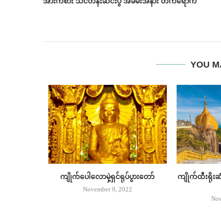
အားကစား သင်တန်းဆင်းပွဲ အခမ်းအနား တက်​ရောက်
YOU M
ုပ်ပွားတော်
ကျိုက်ပေါလောမှဲ့ရှင်ရုပ်ပွားတော်
ကျိုက်ထီးရိုး
November 9, 2022
22
Nov