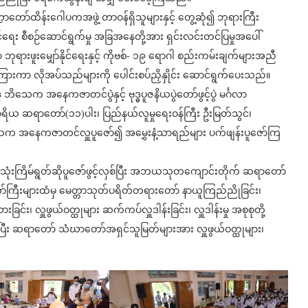
ာတော်ထိန်းဂေါပကအဖွဲ့ တာဝန်ရှိသူများနှင့် ​တွေ့ဆုံ၍ ဘုရားကြီး
ုင်​ရေး စီစဉ်​ဆောင်ရွက်မှု အခြအ​နေတို့အား ရှင်းလင်းတင်ပြမှုအ​ပေါ်
ုရားဖူး​မျှော်နိုင်​ရေးနှင့် ကိုဗစ်- ၁၉ ​ရောဂါ စည်းကမ်းချက်များအညီ
ြားကာ လိုအပ်သည်များကို ​ပေါင်းစပ်ညှိနှိုင်း ​ဆောင်ရွက်ပေးသည်။
ိသေက အနေကဇာတင်ပွဲနှင့် ဗုဒ္ဓပူဇနိယပွဲတော်ဖွင့်ပွဲ မင်္ဂလာ
စရိယ ဆရာတော်(၁၁)ပါး၊ ပြည်နယ်လူမှုရေးဝန်ကြီး ဦးမြတ်သွင်၊
ိသေက အနေကဇာတင်လှူပူဇော်၍ အမွှေးနံ့သာရည်များ ပက်ဖျန်းပူ​ဇော်ကြ
တဿသုံးကြိမ်ရွတ်ဆိုပူဇော်ဖွင့်လှစ်ပြီး အဘယသုတကျောင်းတိုက် ဆရာတော်
ြီးများထံမှ မေတ္တာသုတ်ပရိတ်တရားတော် နာယူကြည်ညိုခြင်း၊
်း၊ လှူဖွယ်ဝတ္ထုများ ဆက်ကပ်လှူဒါန်းခြင်း၊ လှူဒါန်းမှု အစုစုတို့
ီး ဆရာ​တော်​ သံဃာ​တော်အရှင်သူမြတ်များအား လှူဖွယ်ဝတ္ထုများ၊