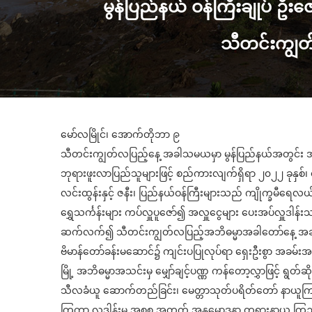
မွန်ပြည်နယ် ဝန်ကြီးချုပ် ဦး
သီတင်းကျွတ
မော်လမြိုင်၊ ​အောက်တိုဘာ ၉
သီတင်းကျွတ်လပြည့်​နေ့ အခါသမယမှာ မွန်ပြည်နယ်အတွင်း အ
ဘုရားဖူးလာပြည်သူများဖြင့် စည်ကားလျက်ရှိရာ ၂၀၂၂ ခုနှစ်၊ အ
လင်းထွန်းနှင့် ဇနီး၊ ပြည်နယ်ဝန်ကြီးများသည် ကျိုက္ခမီရေလယ် ဆ
ရွှေသင်္ကန်းများ ကပ်လှူပူ​ဇော်၍ အလှူ​ငွေများ ​ပေးအပ်လှူဒါန်
ဆက်လက်၍ သီတင်းကျွတ်လပြည့်​အဘိဓမ္မာအခါတော်နေ့ အခမ်း
ဗိမာန်တော်ခန်းမဆောင်၌ ကျင်းပပြုလုပ်ရာ ​ရှေးဦးစွာ အခမ်း
မြို့ အဘိဓမ္မာအသင်းမှ မျှော်ချင့်ပဏ္ဏ ကန်တော့လွှာဖြင့် ရွတ
သီလခံယူ ဆောက်တည်ခြင်း၊ မေတ္တာသုတ်ပရိတ်တော် နာယူကြည်ညိုခ
ကြကာ လှူဒါန်းမှု အစုစု အတွက် အနုမောဒနာ တရားနာယူ ကြည