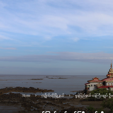
Home
ကျိုက်ထိုမြို့နယ်
မွန်ပြည်နယ် ဝန်ကြီးချုပ်