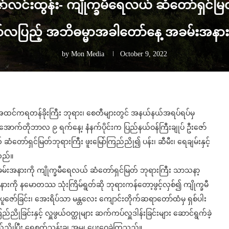
​ဇော်လင်းထွန်း- ကျိုက္ခမီရေလယ် ဆံတော်ရှင်မြ
်လပြည့်​ အဘိဓမ္မာအခါတော်နေ့ အခမ်းအနာ
by
Mon Media
October 9, 2022
ထင်ကရတန်ခိုးကြီး ဘုရား​၊ စေတီများတွင် အနယ်နယ်အရပ်ရပ်မှ
ောက်တိုဘာလ ၉ ရက်​နေ့၊ နံနက်ပိုင်းက ပြည်နယ်ဝန်ကြီးချုပ် ဦး​ဇော်
ံတော်ရှင်မြတ်ဘုရားကြီး ဖူး​မြော်ကြည်ညို၍ ပန်း၊ ဆီမီး၊ ‌ရေချမ်းနှင့် ​
းသည်။
အနားကို ကျိုက္ခမီရေလယ် ဆံတော်ရှင်မြတ် ဘုရားကြီး​ သာသနာ့
အနားကို နမောတဿ သုံးကြိမ်ရွတ်ဆို ဘုရားကန်တော့ဖွင့်လှစ်၍ ကျိုက္ခမီ
်ဆိုပူ​ဇော်ခြင်း၊ အေးရိပ်သာ မန္တလေး ကျောင်းတိုက်ဆရာတော်ထံမှ ရှစ်ပါး
ြင်းနှင့် လှူဖွယ်ဝတ္ထုများ ဆက်ကပ်လှူဒါန်းခြင်းများ ​ဆောင်ရွက်ခဲ့
်ညိုပြီး ရေစက်သွန်းချ အမျှ ပေးဝေခဲ့ကြသည်။