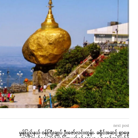
next post
မွန်ပြည်နယ် ဝန်ကြီးချုပ် ဦး​ဇော်လင်းထွန်း- ခရိုင်အဆင့် ရှာဖွေ