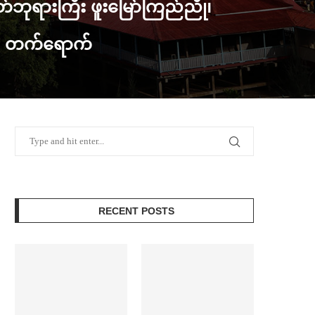
တ်ဘုရားကြီး ဖူး​မြော်ကြည်ညို၊
း တက်​ရောက်
RECENT POSTS