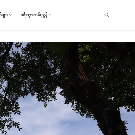
များ
ခရီးသွားလမ်းညွှန်