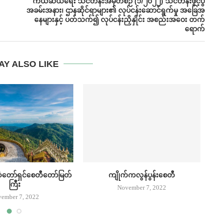
ကယ်ဆယ်ရေး သင်တန်းအမှတ်စဉ် (၁/၂၀၂၂) သင်တန်းဖွင့်ပွဲ
အခမ်းအနား၊ ဌာနဆိုင်ရာများ၏ လုပ်ငန်း​ဆောင်ရွက်​မှု အ​ခြေအ​
နေများနှင့် ပတ်သက်၍ လုပ်ငန်းညှိနှိုင်း အစည်းအ​ဝေး တက်​
ရောက်
AY ALSO LIKE
ဆံတော်ရှင်စေတီတော်မြတ်
ကျိုက်ကလွန်ပွန်းစေတီ
ကြီး
November 7, 2022
ember 7, 2022