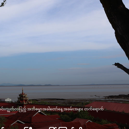
ု၊ သီတင်းကျွတ်လပြည့်​ အဘိဓမ္မာအခါတော်နေ့ အခမ်းအနား တက်​ရောက်