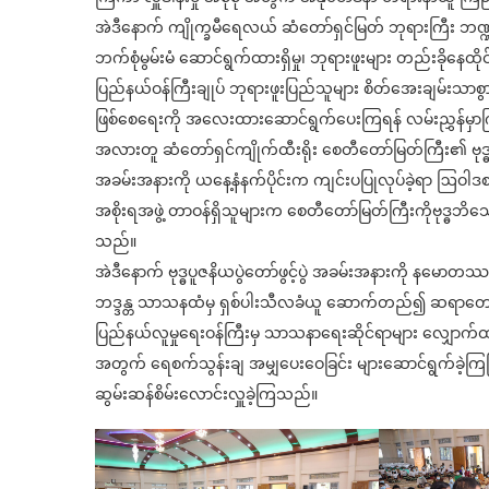
အဲဒီ​နောက် ကျိုက္ခမီရေလယ် ဆံတော်ရှင်မြတ် ဘုရားကြီး ​ဘဏ္ဍ
ဘက်စုံမွမ်းမံ ​ဆောင်ရွက်ထားရှိမှု၊ ဘုရားဖူးများ တည်းခို​နေထိ
ပြည်နယ်ဝန်ကြီးချုပ် ဘုရားဖူးပြည်သူများ စိတ်​အေးချမ်းသာစွာ ဘ
ဖြစ်​စေ​ရေး​ကို အ​လေးထားဆောင်ရွက်​ပေးကြရန် လမ်းညွှန်မှာက
အလားတူ ဆံတော်ရှင်ကျိုက်ထီးရိုး စေတီတော်မြတ်ကြီး၏ ဗုဒ္ဓ ဘ
အခမ်းအနားကို ယ​နေ့နံနက်ပိုင်းက ကျင်းပပြုလုပ်ခဲ့ရာ ဩဝါဒ
အစိုးရအဖွဲ့ တာဝန်ရှိသူများက စေတီတော်မြတ်ကြီးကိုဗုဒ္ဓဘ
သည်။
အဲဒီ​နောက် ဗုဒ္ဓပူဇနိယပွဲတော်ဖွင့်ပွဲ အခမ်းအနားကို နမော
ဘဒ္ဒန္တ သာသနထံမှ ရှစ်ပါးသီလခံယူ ဆောက်တည်၍ ဆရာတော်က
ပြည်နယ်လူမှုရေးဝန်ကြီးမှ သာသနာရေးဆိုင်ရာများ လျှောက်ထားခြင
အတွက် ရေစက်သွန်းချ အမျှပေးဝေခြင်း များဆောင်ရွက်ခဲ့ကြပြ
ဆွမ်းဆန်စိမ်းလောင်းလှူခဲ့ကြသည်။