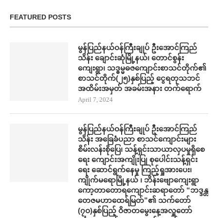
FEATURED POSTS
မွန်ပြည်နယ်ဝန်ကြီးချုပ် ဦးအောင်ကြည်
သိန်း ချောင်းဆုံမြို့နယ်၊ တောင်စွန်း
ကျေးရွာ၊ သဒ္ဓမ္မဓဇကျောင်းစာသင်တိုက်၏
စာသင်တိုက်(၂၅)နှစ်ပြည့် ငွေရတုသဘင်
အထိမ်းအမှတ် အခမ်းအနား တက်​ရောက်
April 7, 2024
မွန်ပြည်နယ်ဝန်ကြီးချုပ် ဦးအောင်ကြည်
သိန်း အ​ခြေခံပညာ စာသင်​ကျောင်းများ
စိမ်းလန်းစို​​ပြေ​၊ သန့်ရှင်းသာယာလှ​ပ​မှုရှိ​စေ
ရေး ကျောင်းအကျိုးပြု စု​ပေါင်းသန့်ရှင်း​
ရေး ​ဆောင်ရွက်နေမှု ကြည့်ရှုအား​ပေး၊
ကျိုက်မရောမြို့နယ် ၊ ဘိန်းဗျောကျေးရွာ
ကော့တာတောရကျောင်းဆရာတော် “ဘဒ္ဒန္တ
တေဇမဟာထေရ်မြတ်”၏ သက်တော်
(၇ဝ)နှစ်ပြည့် ဝိဇာတမွေးနေ့အလှူတော်