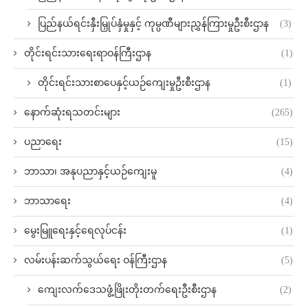
ပြည်နယ်ရင်းနှီးမြှုပ်နှံမှုနှင့် ကုမ္ပဏီများညွှန်ကြားမှုဦးစီးဌာန
(3)
တိုင်းရင်းသားရေးရာဝန်ကြီးဌာန
(1)
တိုင်းရင်းသားစာပေနှင့်ယဉ်ကျေးမှုဦးစီးဌာန
(1)
နောက်ဆုံးရသတင်းများ
(265)
ပညာရေး
(15)
ဘာသာ၊ အနုပညာနှင့်ယဉ်ကျေးမူ
(4)
ဘာသာရေး
(4)
မွေးမြူရေးနှင့်ရေလုပ်ငန်း
(1)
လမ်းပန်းဆက်သွယ်‌ရေး ဝန်ကြီးဌာန
(5)
ကျေးလက်ဒေသဖွံ့ဖြိုးတိုးတက်ရေးဦးစီးဌာန
(2)