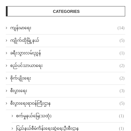
CATEGORIES
ကျန်းမာရေး
(14)
ကျိုက်ထိုမြို့နယ်
(5)
ခရီးသွားလမ်းညွှန်
(1)
စည်ပင်သာယာရေး
(2)
စိုက်ပျိုးရေး
(2)
စီးပွားရေး
(3)
စီးပွားရေးရာဝန်ကြီးဌာန
(5)
စက်မှုနယ်မြေ(သထုံ)
(1)
ပြည်နယ်စီမံကိန်းရေးဆွဲရေးဦးစီးဌာန
(1)