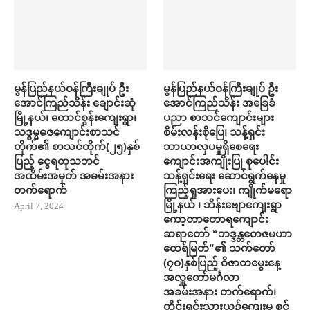
မွန်ပြည်နယ်ဝန်ကြီးချုပ် ဦး
မွန်ပြည်နယ်ဝန်ကြီးချုပ် ဦး
အောင်ကြည်သိန်း ချောင်းဆုံ
အောင်ကြည်သိန်း အ​ခြေခံ
မြို့နယ်၊ တောင်စွန်းကျေးရွာ၊
ပညာ စာသင်​ကျောင်းများ
သဒ္ဓမ္မဓဇကျောင်းစာသင်
စိမ်းလန်းစို​​ပြေ​၊ သန့်ရှင်း
တိုက်၏ စာသင်တိုက်(၂၅)နှစ်
သာယာလှ​ပ​မှုရှိ​စေရေး
ပြည့် ငွေရတုသဘင်
ကျောင်းအကျိုးပြု စု​ပေါင်း
အထိမ်းအမှတ် အခမ်းအနား
သန့်ရှင်း​ရေး ​ဆောင်ရွက်နေမှု
တက်​ရောက်
ကြည့်ရှုအား​ပေး၊ ကျိုက်မရော
မြို့နယ် ၊ ဘိန်းဗျောကျေးရွာ
April 7, 2024
ကော့တာတောရကျောင်း
ဆရာတော် “ဘဒ္ဒန္တတေဇမဟာ
ထေရ်မြတ်”၏ သက်တော်
(၇ဝ)နှစ်ပြည့် ဝိဇာတမွေးနေ့
အလှူတော်မင်္ဂလာ
အခမ်းအနား တက်​ရောက်၊
တိုင်းရင်းသားယဉ်ကျေးမှု စင်