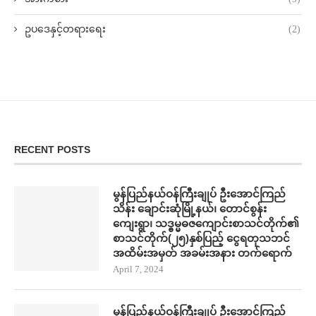
ဥပဒေနှင့်တရားရေး
(2)
RECENT POSTS
မွန်ပြည်နယ်ဝန်ကြီးချုပ် ဦးအောင်ကြည်
သိန်း ချောင်းဆုံမြို့နယ်၊ တောင်စွန်း
ကျေးရွာ၊ သဒ္ဓမ္မဓဇကျောင်းစာသင်တိုက်၏
စာသင်တိုက်(၂၅)နှစ်ပြည့် ငွေရတုသဘင်
အထိမ်းအမှတ် အခမ်းအနား တက်​ရောက်
April 7, 2024
မွန်ပြည်နယ်ဝန်ကြီးချုပ် ဦးအောင်ကြည်