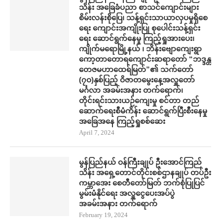
သိန်း အ​ခြေခံပညာ စာသင်​ကျောင်းများ
စိမ်းလန်းစို​​ပြေ​၊ သန့်ရှင်းသာယာလှ​ပ​မှုရှိ​စေ
ရေး ကျောင်းအကျိုးပြု စု​ပေါင်းသန့်ရှင်း​
ရေး ​ဆောင်ရွက်နေမှု ကြည့်ရှုအား​ပေး၊
ကျိုက်မရောမြို့နယ် ၊ ဘိန်းဗျောကျေးရွာ
ကော့တာတောရကျောင်းဆရာတော် “ဘဒ္ဒန္တ
တေဇမဟာထေရ်မြတ်”၏ သက်တော်
(၇ဝ)နှစ်ပြည့် ဝိဇာတမွေးနေ့အလှူတော်
မင်္ဂလာ အခမ်းအနား တက်​ရောက်၊
တိုင်းရင်းသားယဉ်ကျေးမှု စင်တာ တည်​
ဆောက်​ရေးစီမံကိန်း ​ဆောင်ရွက်ပြီးစီး​နေမှု
အ​ခြေအ​နေ ကြည့်ရှုစစ်​ဆေး
April 7, 2024
မွန်ပြည်နယ် ဝန်ကြီးချုပ် ဦး​အောင်ကြည်
သိန်း အရှေ့တောင်တိုင်းစစ်ဌာနချုပ် တပ်ဦး
ကမ္ဘာ​အေး စေတီ​တော်မြတ် ဘက်စုံပြုပြင်
မွမ်းမံနိုင်​ရေး အလှူ​ငွေ​ပေးအပ်ပွဲ
အခမ်းအနား တက်​ရောက်
February 19, 2024