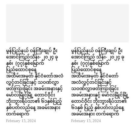
မွန်ပြည်နယ် ဝန်ကြီးချုပ် ဦး
မွန်ပြည်နယ် ဝန်ကြီးချုပ် ဦး
အောင်ကြည်သိန်း- ၂၀၂၄ ခု
အောင်ကြည် သိန်း- ၂၀၂၄ ခု
နှစ်၊ (၇၇)နှစ်မြောက်
နှစ်၊ (၇၇)နှစ်မြောက်
ပြည်ထောင်စုနေ့
ပြည်ထောင်စုနေ့
အထိမ်းအမှတ် နိုင်ငံတော်အလံ
အထိမ်းအမှတ် နိုင်ငံတော်
လွှင့်တင်ခြင်းနှင့် သဝဏ်လွှာ
အလံလွှင့်တင်ခြင်းနှင့်
ဖတ်ကြားခြင်း အခမ်းအနားနှင့်
သဝဏ်လွှာဖတ်ကြားခြင်း
မော်လမြိုင်မြို့ တောင်ဝိုင်း
အခမ်းအနားနှင့် မော်လမြိုင်မြို့
ဘိုးဘွားရိပ်သာ၏ ၆၁နှစ်ပြည့်
တောင်ဝိုင်း ဘိုးဘွားရိပ်သာ၏
နှစ်ပတ်လည်နေ့ အခမ်းအနား
၆၁နှစ် ပြည့် နှစ်ပတ်လည်နေ့
တက်ရောက်
အခမ်းအနား တက်ရောက်
February 15, 2024
February 15, 2024