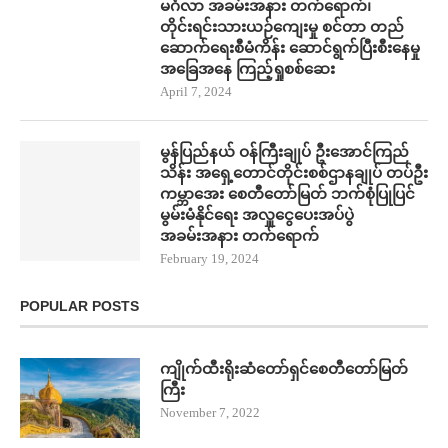
မင်္ဂလာ အခမ်းအနား တက်​ရောက်၊
တိုင်းရင်းသားယဉ်ကျေးမှု စင်တာ တည်​
ဆောက်​ရေးစီမံကိန်း ​ဆောင်ရွက်ပြီးစီး​နေမှု
အ​ခြေအ​နေ ကြည့်ရှုစစ်​ဆေး
April 7, 2024
မွန်ပြည်နယ် ဝန်ကြီးချုပ် ဦး​အောင်ကြည်
သိန်း အရှေ့တောင်တိုင်းစစ်ဌာနချုပ် တပ်ဦး
ကမ္ဘာ​အေး စေတီ​တော်မြတ် ဘက်စုံပြုပြင်
မွမ်းမံနိုင်​ရေး အလှူ​ငွေ​ပေးအပ်ပွဲ
အခမ်းအနား တက်​ရောက်
February 19, 2024
POPULAR POSTS
ကျိုက်ထီးရိုးဆံတော်ရှင်စေတီတော်မြတ်
ကြီး
November 7, 2022