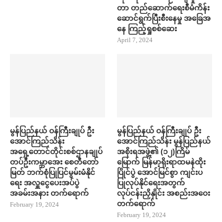
တာ တည်​ဆောက်​ရေးစီမံကိန်း ​
ဆောင်ရွက်ပြီးစီး​နေမှု အ​ခြေအ​
နေ ကြည့်ရှုစစ်​ဆေး
April 7, 2024
မွန်ပြည်နယ် ဝန်ကြီးချုပ် ဦး​
မွန်ပြည်နယ် ဝန်ကြီးချုပ် ဦး​
အောင်ကြည်သိန်း
အောင်ကြည်သိန်း မွန်ပြည်နယ်
အရှေ့တောင်တိုင်းစစ်ဌာနချုပ်
အစိုးရအဖွဲ့၏ (၁၂)ကြိမ်
တပ်ဦးကမ္ဘာ​အေး စေတီ​တော်
မြောက် မြန်မာ့ရိုးရာထမနဲထိုး
မြတ် ဘက်စုံပြုပြင်မွမ်းမံနိုင်​
ပြိုင်ပွဲ အောင်မြင်စွာ ကျင်းပ
ရေး အလှူ​ငွေ​ပေးအပ်ပွဲ
ပြုလုပ်နိုင်ရေးအတွက်
အခမ်းအနား တက်​ရောက်
လုပ်ငန်းညှိနှိုင်း အစည်းအဝေး
တက်​ရောက်
February 19, 2024
February 19, 2024