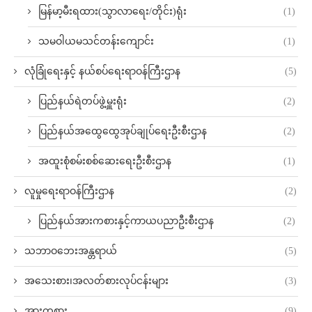
မြန်မာ့မီးရထား(သွာလာရေး/တိုင်း)ရုံး
(1)
သမဝါယမသင်တန်းကျောင်း
(1)
လုံခြုံရေးနှင့် နယ်စပ်ရေးရာဝန်ကြီးဌာန
(5)
ပြည်နယ်ရဲတပ်ဖွဲ့မှူးရုံး
(2)
ပြည်နယ်အထွေထွေအုပ်ချုပ်ရေးဦးစီးဌာန
(2)
အထူးစုံစမ်းစစ်ဆေးရေးဦးစီးဌာန
(1)
လူမှုရေးရာဝန်ကြီးဌာန
(2)
ပြည်နယ်အားကစားနှင့်ကာယပညာဦးစီးဌာန
(2)
သဘာဝဘေးအန္တရာယ်
(5)
အသေးစား၊အလတ်စားလုပ်ငန်းများ
(3)
အားကစား
(9)