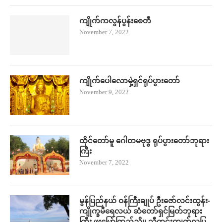
ကျိုက်ကလွန်ပွန်းစေတီ
November 7, 2022
ကျိုက်ပေါလောမှဲ့ရှင်ရုပ်ပွားတော်
November 9, 2022
ထိုင်တော်မူ ဂေါတမဗုဒ္ဓ ရုပ်ပွားတော်ဘုရား
ကြီး
November 7, 2022
မွန်ပြည်နယ် ဝန်ကြီးချုပ် ဦး​ဇော်လင်းထွန်း-
ကျိုက္ခမီရေလယ် ဆံတော်ရှင်မြတ်ဘုရား
ကြီး ဖူး​မြော်ကြည်ညို၊ သီတင်းကျွတ်လပြ